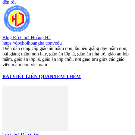
đến rồi
Blog Đồ Chơi Hoàng Hà
https://dochoihoangha.com/edu
Diễn đàn cung cấp giáo án mầm non, tài liệu giảng dạy mầm non,
bài giảng mầm non hay, giáo án lớp lá, giáo án nhà trẻ, giáo án lớp
mầm, giáo án lớp lá, giáo án lớp chồi, nơi giao lưu giữa các giáo
viên mầm non việt nam
BÀI VIẾT LIÊN QUAN
XEM THÊM
Trò Chơi Dân Gian