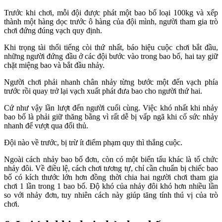
Trước khi chơi, mỗi đội được phát một bao bố loại 100kg và xếp
thành một hàng dọc trước ô hàng của đội mình, người tham gia trò
chơi đứng đúng vạch quy định.
Khi trọng tài thổi tiếng còi thứ nhất, báo hiệu cuộc chơi bắt đầu,
những người đứng đầu ở các đội bước vào trong bao bố, hai tay giữ
chặt miệng bao và bắt đầu nhảy.
Người chơi phải nhanh chân nhảy từng bước một đến vạch phía
trước rồi quay trở lại vạch xuất phát đưa bao cho người thứ hai.
Cứ như vậy lần lượt đến người cuối cùng. Việc khó nhất khi nhảy
bao bố là phải giữ thăng bằng vì rất dễ bị vấp ngã khi cố sức nhảy
nhanh để vượt qua đối thủ.
Đội nào về trước, bị trừ ít điểm phạm quy thì thắng cuộc.
Ngoài cách nhảy bao bố đơn, còn có một biến tấu khác là tổ chức
nhảy đôi. Về điều lệ, cách chơi tương tự, chỉ cần chuẩn bị chiếc bao
bố có kích thước lớn hơn đồng thời chia hai người chơi tham gia
chơi 1 lần trong 1 bao bố. Độ khó của nhảy đôi khó hơn nhiều lần
so với nhảy đơn, tuy nhiên cách này giúp tăng tính thú vị của trò
chơi.