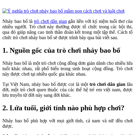
Nhảy bao bố là
trò chơi dân gian
gắn liền với kỷ niệm tuổi thơ của
nhiều người. Trò chơi này thường được tổ chức trong các hội thi,
qua đó giúp nâng cao tinh thần đoàn kết trong một tập thể. Cách tổ
chức trò chơi nhảy bao bố sẽ được trình bày qua bài viết sau.
1. Nguồn gốc của trò chơi nhảy bao bố
Nhảy bao bố là một trò chơi cộng đồng đơn giản dành cho nhiều lứa
tuổi khác nhau, rất phổ biến trong sinh hoạt cộng đồng. Trò chơi
này được chơi tại nhiều quốc gia khác nhau.
Tại Việt Nam, nhảy bao bố được coi là một
trò chơi dân gian
lâu
đời, một trò chơi quen thuộc của các thế hệ trẻ em việt nam, được
lưu truyền từ đời này sang đời khác.
2. Lứa tuổi, giới tính nào phù hợp chơi?
Nhảy bao bố phù hợp với mọi giới tính, cả nam và nữ đều chơi
được.