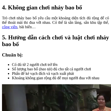
4. Không gian chơi nhảy bao bố
Trò chơi nhảy bao bố yêu cầu một khoảng diện tích đủ rộng để có
thể thoải mái thi đua với nhau. Có thể là sân làng, sân khu tập thể,
công viên
, bãi biển…
5. Hướng dẫn cách chơi và luật chơi nhảy
bao bố
Chuẩn bị:
Có đủ từ 2 người chơi trở lên
Số lượng bao bố (
bao tải
) đủ cho tất cả người chơi
Phấn để kẻ vạch đích và vạch xuất phát
Khoảng không gian rộng đủ để mọi người đua với nhau