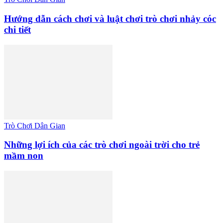
Hướng dẫn cách chơi và luật chơi trò chơi nhảy cóc
chi tiết
Trò Chơi Dân Gian
Những lợi ích của các trò chơi ngoài trời cho trẻ
mầm non