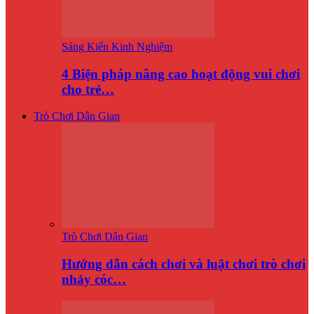
Sáng Kiến Kinh Nghiệm
4 Biện pháp nâng cao hoạt động vui chơi
cho trẻ…
Trò Chơi Dân Gian
Trò Chơi Dân Gian
Hướng dẫn cách chơi và luật chơi trò chơi
nhảy cóc…