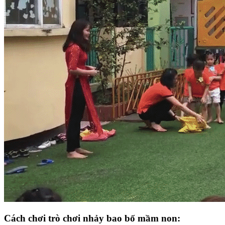
Cách chơi trò chơi nhảy bao bố mầm non: