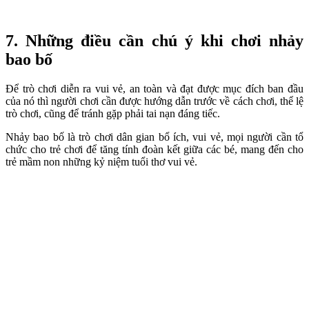
7. Những điều cần chú ý khi chơi nhảy
bao bố
Để trò chơi diễn ra vui vẻ, an toàn và đạt được mục đích ban đầu
của nó thì người chơi cần được hướng dẫn trước về cách chơi, thể lệ
trò chơi, cũng để tránh gặp phải tai nạn đáng tiếc.
Nhảy bao bố là trò chơi dân gian bổ ích, vui vẻ, mọi người cần tổ
chức cho trẻ chơi để tăng tính đoàn kết giữa các bé, mang đến cho
trẻ mầm non những kỷ niệm tuổi thơ vui vẻ.