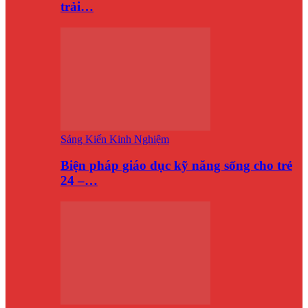
trải…
Sáng Kiến Kinh Nghiệm
Biện pháp giáo dục kỹ năng sống cho trẻ
24 –…