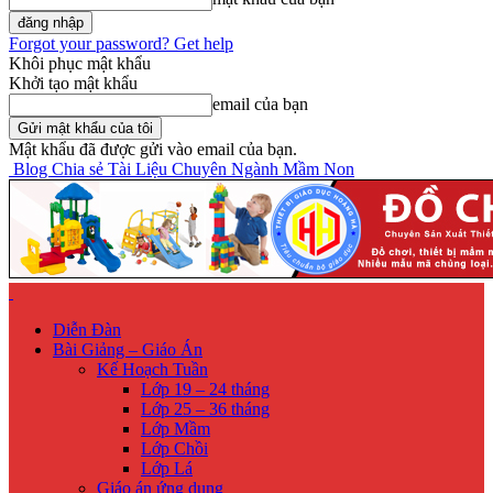
Forgot your password? Get help
Khôi phục mật khẩu
Khởi tạo mật khẩu
email của bạn
Mật khẩu đã được gửi vào email của bạn.
Blog Chia sẻ Tài Liệu Chuyên Ngành Mầm Non
Diễn Đàn
Bài Giảng – Giáo Án
Kế Hoạch Tuần
Lớp 19 – 24 tháng
Lớp 25 – 36 tháng
Lớp Mầm
Lớp Chồi
Lớp Lá
Giáo án ứng dụng