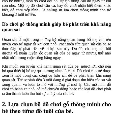
cho bé những món đồ chơi đòi hỏi sự tập trung cao độ ngay từ khi
còn nhỏ. Một bộ đồ chơi câu cá, hay đồ chơi nhận biết điểm khác
biệt, đồ chơi xếp hình…là những sự lựa chọn thông minh cho trẻ
khoảng 2 tuổi trở lên.
Đồ chơi gỗ thông minh giúp bé phát triển khả năng
quan sát
Quan sát là một trong những kỹ năng quan trọng bố mẹ cần rèn
luyện cho bé ngay từ khi còn nhỏ. Phát triển sức quan sát của bé sẽ
thúc đẩy sự phát triển về trí lực sau này. Do đó, cha mẹ nên bồi
dưỡng và huấn luyện óc quan sát của bé ngay từ những thứ nhỏ
nhặt nhất trong cuộc sống hằng ngày.
Khi muốn rèn luyện khả năng quan sát của bé, người lớn chớ nên
bỏ qua thiết bị hỗ trợ quan trọng như đồ chơi. Đồ chơi cho trẻ được
xem là một trong các công cụ hữu ích để bé phát triển khả năng
quan sát. Trẻ sơ sinh đến 3 tuổi đang ở giai đoạn tìm hiểu các sự vật
xung quanh và luôn tò mò với những gì mới lạ. Các mô hình đồ
chơi có bánh xe nhỏ, có thể chuyển động hoặc các loại đồ chơi phát
ra âm thành luôn thu hút sự chú ý của các bé.
2. Lựa chọn bộ đồ chơi gỗ thông minh cho
bé theo từng độ tuổi của bé.