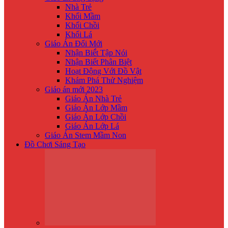
Nhà Trẻ
Khối Mầm
Khối Chồi
Khối Lá
Giáo Án Đổi Mới
Nhận Biế́t Tập Nói
Nhận Biết Phân Biệt
Hoạt Động Với Đồ Vật
Khám Phá Thử Nghiệm
Giáo án mới 2023
Giáo Án Nhà Trẻ
Giáo Án Lớp Mầm
Giáo Án Lớp Chồi
Giáo Án Lớp Lá
Giáo Án Stem Mầm Non
Đồ Chơi Sáng Tạo