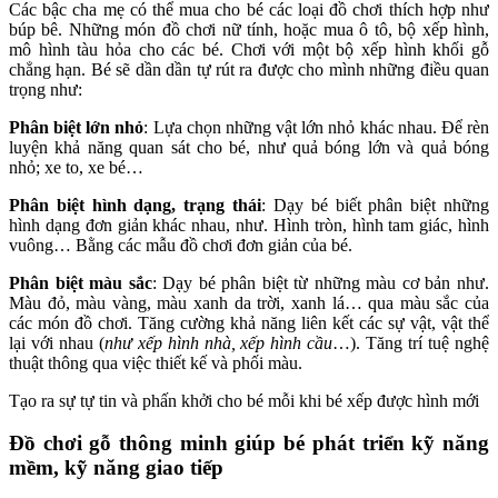
Các bậc cha mẹ có thể mua cho bé các loại đồ chơi thích hợp như
búp bê. Những món đồ chơi nữ tính, hoặc mua ô tô, bộ xếp hình,
mô hình tàu hỏa cho các bé. Chơi với một bộ xếp hình khối gỗ
chẳng hạn. Bé sẽ dần dần tự rút ra được cho mình những điều quan
trọng như:
Phân biệt lớn nhỏ
: Lựa chọn những vật lớn nhỏ khác nhau. Để rèn
luyện khả năng quan sát cho bé, như quả bóng lớn và quả bóng
nhỏ; xe to, xe bé…
Phân biệt hình dạng, trạng thái
: Dạy bé biết phân biệt những
hình dạng đơn giản khác nhau, như. Hình tròn, hình tam giác, hình
vuông… Bằng các mẫu đồ chơi đơn giản của bé.
Phân biệt màu sắc
: Dạy bé phân biệt từ những màu cơ bản như.
Màu đỏ, màu vàng, màu xanh da trời, xanh lá… qua màu sắc của
các món đồ chơi. Tăng cường khả năng liên kết các sự vật, vật thể
lại với nhau (
như xếp hình nhà, xếp hình cầu
…). Tăng trí tuệ nghệ
thuật thông qua việc thiết kế và phối màu.
Tạo ra sự tự tin và phấn khởi cho bé mỗi khi bé xếp được hình mới
Đồ chơi gỗ thông minh giúp bé phát triển kỹ năng
mềm, kỹ năng giao tiếp