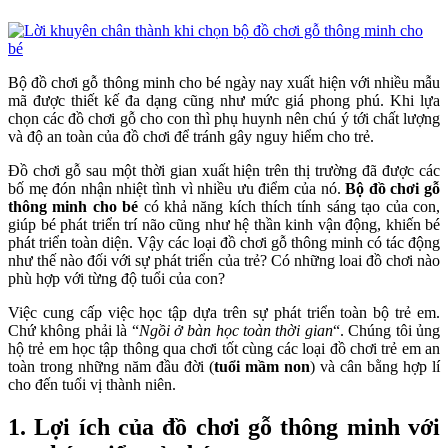
Bộ đồ chơi gỗ thông minh cho bé ngày nay xuất hiện với nhiều mẫu
mã được thiết kế đa dạng cũng như mức giá phong phú. Khi lựa
chọn các đồ chơi gỗ cho con thì phụ huynh nên chú ý tới chất lượng
và độ an toàn của đồ chơi để tránh gây nguy hiểm cho trẻ.
Đồ chơi gỗ sau một thời gian xuất hiện trên thị trường đã được các
bố mẹ đón nhận nhiệt tình vì nhiều ưu điểm của nó.
Bộ đồ chơi gỗ
thông minh cho bé
có khả năng kích thích tính sáng tạo của con,
giúp bé phát triển trí não cũng như hệ thần kinh vận động, khiến bé
phát triển toàn diện. Vậy các loại đồ chơi gỗ thông minh có tác động
như thế nào đối với sự phát triển của trẻ? Có những loai đồ chơi nào
phù hợp với từng độ tuổi của con?
Việc cung cấp việc học tập dựa trên sự phát triển toàn bộ trẻ em.
Chứ không phải là “
Ngồi ở bàn học toàn thời gian
“. Chúng tôi ủng
hộ trẻ em học tập thông qua chơi tốt cùng các loại đồ chơi trẻ em an
toàn trong những năm đầu đời (
tuổi mầm non
) và cân bằng hợp lí
cho đến tuổi vị thành niên.
1. Lợi ích của đồ chơi gỗ thông minh với