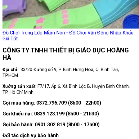
Đồ Chơi Trong Lớp Mầm Non - Đồ Chơi Vận Động Nhập Khẩu
Giá Tốt
CÔNG TY TNHH THIẾT BỊ GIÁO DỤC HOÀNG
HÀ
Địa chỉ
: 33/20 Đường số 9, P. Bình Hưng Hòa, Q. Bình Tân,
TP.HCM.
Xưởng sản xuấ
t: F7/17, Ấp 6, Xã Bình Lộc B, Huyện Bình Chánh,
TP. Hồ Chí Minh.
Gọi mua hàng: 0372.796.709 (8h00 - 22h00)
Gọi khiếu nại: 0839.123.199 (8h00 - 21h30)
Gọi bảo hành: 0901.302.819 (8h00 - 17h00)
Đối tác dịch vụ bảo hành