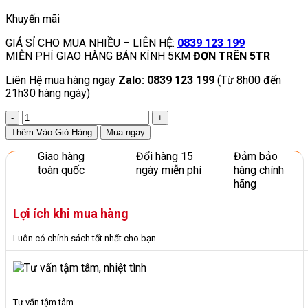
Khuyến mãi
GIÁ SỈ CHO MUA NHIỀU – LIÊN HỆ:
0839 123 199
MIỄN PHÍ GIAO HÀNG BÁN KÍNH 5KM
ĐƠN TRÊN 5TR
Liên Hệ mua hàng ngay
Zalo: 0839 123 199
(Từ 8h00 đến
21h30 hàng ngày)
Tượng
Cô
Thêm Vào Giỏ Hàng
Mua ngay
Bé
Quàng
Giao hàng
Đổi hàng 15
Đảm bảo
Khăn
toàn quốc
ngày miễn phí
hàng chính
Đỏ
hãng
Nhựa
Composite
Lợi ích khi mua hàng
Chất
Lượng
Luôn có chính sách tốt nhất cho bạn
số
lượng
Tư vấn tậm tâm