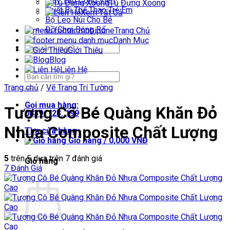
Máy Tập Công Viên
Tủ Đựng Xoong
Thiết Bị Thể Thao Trẻ Em
Xem Tất Cả
Bộ Leo Núi Cho Bé
Đồ Chơi Bóng Rổ
Trang Chủ
Danh Mục
Tìm
Giới Thiệu
kiếm:
Blog
Liên Hệ
Tìm
kiếm:
Trang chủ
/
Vẽ Trang Trí Tường
Gọi mua hàng:
Tượng Cô Bé Quàng Khăn Đỏ
0839. 123. 199
Nhựa Composite Chất Lượng
Tìm cửa hàng
Giỏ hàng /
0,000
VNĐ
5
trên 5 dựa trên
7
đánh giá
Giỏ hàng
7
Đánh Giá