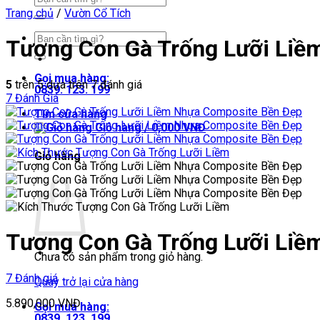
kiếm:
Trang chủ
/
Vườn Cổ Tích
Tìm
Tượng Con Gà Trống Lưỡi Liề
kiếm:
Gọi mua hàng:
5
trên 5 dựa trên
7
đánh giá
0839. 123. 199
7
Đánh Giá
Tìm cửa hàng
Giỏ hàng /
0,000
VNĐ
Giỏ hàng
Tượng Con Gà Trống Lưỡi Liề
Chưa có sản phẩm trong giỏ hàng.
7 Đánh giá
Quay trở lại cửa hàng
5.890,000
VNĐ
Gọi mua hàng:
0839. 123. 199