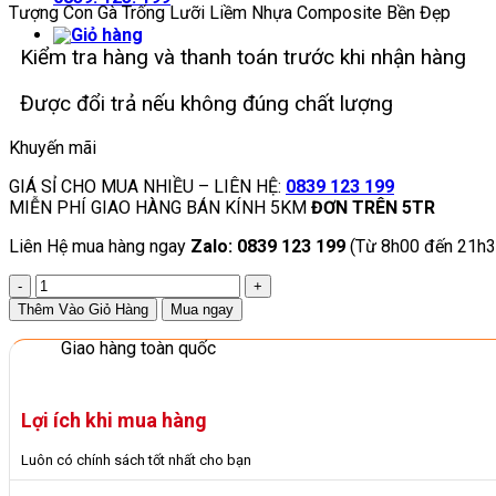
Tượng Con Gà Trống Lưỡi Liềm Nhựa Composite Bền Đẹp
Kiểm tra hàng và thanh toán trước khi nhận hàng
Được đổi trả nếu không đúng chất lượng
Khuyến mãi
GIÁ SỈ CHO MUA NHIỀU – LIÊN HỆ:
0839 123 199
MIỄN PHÍ GIAO HÀNG BÁN KÍNH 5KM
ĐƠN TRÊN 5TR
Liên Hệ mua hàng ngay
Zalo: 0839 123 199
(Từ 8h00 đến 21h3
Tượng
Con
Thêm Vào Giỏ Hàng
Mua ngay
Gà
Trống
Giao hàng toàn quốc
Lưỡi
Liềm
Nhựa
Lợi ích khi mua hàng
Composite
Bền
Luôn có chính sách tốt nhất cho bạn
Đẹp
số