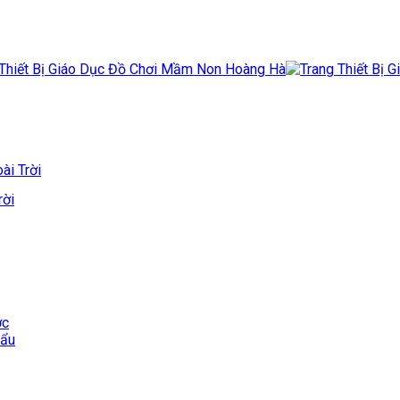
ài Trời
rời
ớc
hẩu