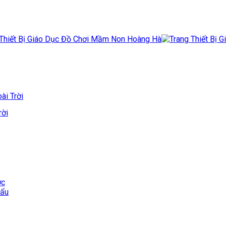
ài Trời
rời
ớc
hẩu