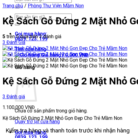
kiếm:
Trang chủ
/
Phòng Thư Viện Mầm Non
Tìm
Kệ Sách Gỗ Đứng 2 Mặt Nhỏ 
kiếm:
Gọi mua hàng:
5
trên 5 dựa trên
3
đánh giá
0839. 123. 199
3
Đánh Giá
Tìm cửa hàng
Giỏ hàng /
0,000
VNĐ
Giỏ hàng
Kệ Sách Gỗ Đứng 2 Mặt Nhỏ 
3 Đánh giá
1.100,000
VNĐ
Chưa có sản phẩm trong giỏ hàng.
Kệ Sách Gỗ Đứng 2 Mặt Nhỏ Gọn Đẹp Cho Trẻ Mầm Non
Quay trở lại cửa hàng
Kiểm tra hàng và thanh toán trước khi nhận hàng
Gọi mua hàng:
0839. 123. 199