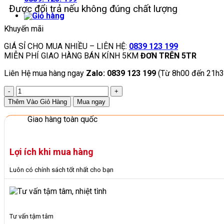
Được đổi trả nếu không đúng chất lượng
Khuyến mãi
GIÁ SỈ CHO MUA NHIỀU – LIÊN HỆ:
0839 123 199
MIỄN PHÍ GIAO HÀNG BÁN KÍNH 5KM
ĐƠN TRÊN 5TR
Liên Hệ mua hàng ngay
Zalo: 0839 123 199
(Từ 8h00 đến 21h3
Kệ
Sách
Thêm Vào Giỏ Hàng
Mua ngay
Gỗ
Đứng
Giao hàng toàn quốc
2
Mặt
Nhỏ
Lợi ích khi mua hàng
Gọn
Đẹp
Luôn có chính sách tốt nhất cho bạn
Cho
Trẻ
Mầm
Non
số
Tư vấn tậm tâm
lượng