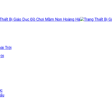
ài Trời
rời
ớc
hẩu