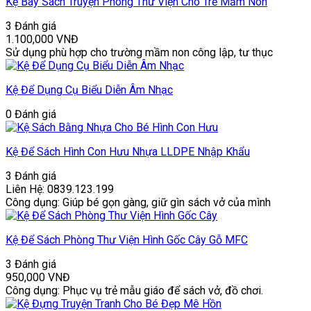
Kệ Bày Sách Truyện Phòng Thư Viện Cho Trẻ Mầm Non
3 Đánh giá
1.100,000
VNĐ
Sử dụng phù hợp cho trường mầm non công lập, tư thục
Kệ Để Dụng Cụ Biểu Diễn Âm Nhạc
0 Đánh giá
Kệ Để Sách Hình Con Hưu Nhựa LLDPE Nhập Khẩu
3 Đánh giá
Liên Hệ: 0839.123.199
Công dụng: Giúp bé gọn gàng, giữ gìn sách vở của mình
Kệ Để Sách Phòng Thư Viện Hình Gốc Cây Gỗ MFC
3 Đánh giá
950,000
VNĐ
Công dụng: Phục vụ trẻ mẫu giáo để sách vở, đồ chơi.