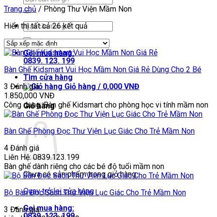
kiếm:
Trang chủ
/
Phòng Thư Viện Mầm Non
Tìm
Hiển thị tất cả 26 kết quả
kiếm:
Gọi mua hàng:
0839. 123. 199
Bàn Ghế Kidsmart Vui Học Mầm Non Giá Rẻ Dùng Cho 2 Bé
Tìm cửa hàng
3 Đánh giá
Giỏ hàng /
0,000
VNĐ
1.850,000
VNĐ
Công dụng: Bàn ghế Kidsmart cho phòng học vi tính mầm non
Giỏ hàng
Bàn Ghế Phòng Đọc Thư Viện Lục Giác Cho Trẻ Mầm Non
4 Đánh giá
Liên Hệ: 0839.123.199
Bàn ghế dành riêng cho các bé độ tuổi mầm non
Chưa có sản phẩm trong giỏ hàng.
Quay trở lại cửa hàng
Bộ Bàn Đọc Sách Thư Viện Lục Giác Cho Trẻ Mầm Non
Gọi mua hàng:
3 Đánh giá
0839. 123. 199