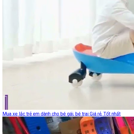
Mua xe lắc trẻ em dành cho bé gái, bé trai Giá rẻ, Tốt nhất