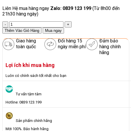
Liên Hệ mua hàng ngay
Zalo: 0839 123 199
(Từ 8h00 đến
21h30 hàng ngày)
Giường
Búp
Thêm Vào Giỏ Hàng
Mua ngay
Bê
Bằng
Giao hàng
Đổi hàng 15
Đảm bảo
Gỗ
toàn quốc
ngày miễn phí
hàng chính
Tự
hãng
Nhiên
Bé
Lợi ích khi mua hàng
Chơi
Nhập
Luôn có chính sách tốt nhất cho bạn
Vai
số
lượng
Tư vấn tậm tâm
Hotline: 0839.123.199
Sản phẩm chính hãng
Mới 100%. Bảo hành hãng