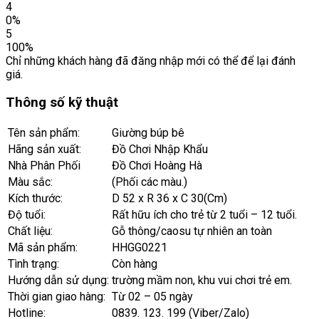
4
0%
5
100%
Chỉ những khách hàng đã đăng nhập mới có thể để lại đánh
giá.
Thông số kỹ thuật
Tên sản phẩm:
Giường búp bê
Hãng sản xuất:
Đồ Chơi Nhập Khẩu
Nhà Phân Phối
Đồ Chơi Hoàng Hà
Màu sắc:
(Phối các màu.)
Kích thước:
D 52 x R 36 x C 30(Cm)
Độ tuổi:
Rất hữu ích cho trẻ từ 2 tuổi – 12 tuổi.
Chất liệu:
Gỗ thông/caosu tự nhiên an toàn
Mã sản phẩm:
HHGG0221
Tình trạng:
Còn hàng
Hướng dẫn sử dụng:
trường mầm non, khu vui chơi trẻ em.
Thời gian giao hàng:
Từ 02 – 05 ngày
Hotline:
0839. 123. 199 (Viber/Zalo)