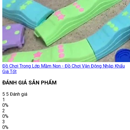
Đồ Chơi Trong Lớp Mầm Non - Đồ Chơi Vận Động Nhập Khẩu
Giá Tốt
ĐÁNH GIÁ SẢN PHẨM
5
5 Đánh giá
1
0%
2
0%
3
0%