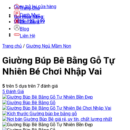
Quay trở lại cửa hàng
Trang Chủ
Danh Mục
Gọi mua hàng:
0839. 123. 199
Giới Thiệu
Blog
Liên Hệ
Trang chủ
/
Giường Ngủ Mầm Non
Giường Búp Bê Bằng Gỗ Tự
Nhiên Bé Chơi Nhập Vai
5
trên 5 dựa trên
7
đánh giá
5
Đánh Giá