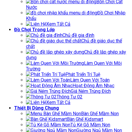
Bồn Chơi Cát
Nước
Đồ Chơi Nhập
Khẩu
Xem Tất Cả
Đồ Chơi Trong Lớp
Chủ đề gia đình
Chủ đề giáo dục thể
chất
Chủ đề lắp ghép xây
dựng
Làm Quen Với Môi
Trường
Phát Triển Trí Tuệ
Làm Quen Với Toán
Hoạt Động Âm Nhạc
Giá Ném Trúng Đích
Thông Tư 02
Xem Tất Cả
Thiết Bị Dùng Chung
Bàn Ghế Mầm Non
Bàn Ghế Kidsmart
Tủ Kệ Gỗ Mầm Non
Giường Ngủ Mầm Non