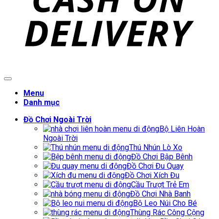
Menu
Danh mục
Đồ Chơi Ngoài Trời
Bộ Liên Hoàn
Ngoài Trời
Thú Nhún Lò Xo
Đồ Chơi Bập Bênh
Đồ Chơi Đu Quay
Đồ Chơi Xích Đu
Cầu Trượt Trẻ Em
Đồ Chơi Nhà Banh
Bộ Leo Núi Cho Bé
Thùng Rác Công Cộng