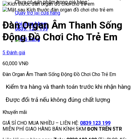
Chưa có sản phẩm trong giỏ hàng.
Quay trở lại cửa hàng
Đàn Organ Âm Thanh Sống
Gọi mua hàng:
0839. 123. 199
Động Đồ Chơi Cho Trẻ Em
5 Đánh giá
60,000
VNĐ
Đàn Organ Âm Thanh Sống Động Đồ Chơi Cho Trẻ Em
Kiểm tra hàng và thanh toán trước khi nhận hàng
Được đổi trả nếu không đúng chất lượng
Khuyến mãi
GIÁ SỈ CHO MUA NHIỀU – LIÊN HỆ:
0839 123 199
MIỄN PHÍ GIAO HÀNG BÁN KÍNH 5KM
ĐƠN TRÊN 5TR