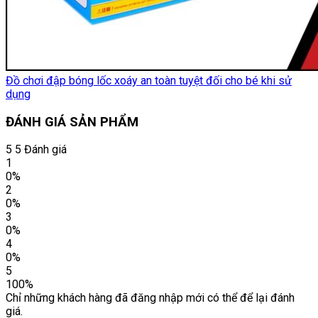
Đồ chơi đập bóng lốc xoáy an toàn tuyệt đối cho bé khi sử
dụng
ĐÁNH GIÁ SẢN PHẨM
5
5 Đánh giá
1
0%
2
0%
3
0%
4
0%
5
100%
Chỉ những khách hàng đã đăng nhập mới có thể để lại đánh
giá.