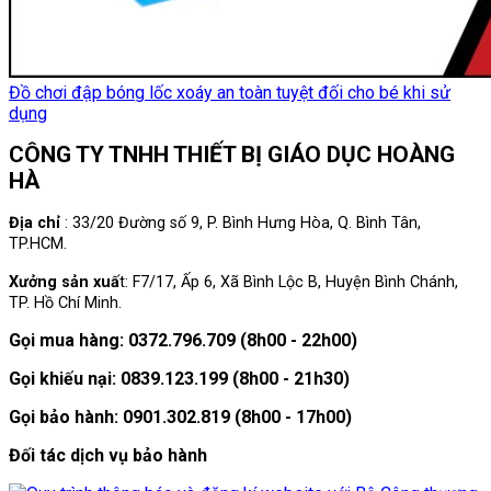
Đồ chơi đập bóng lốc xoáy an toàn tuyệt đối cho bé khi sử
dụng
CÔNG TY TNHH THIẾT BỊ GIÁO DỤC HOÀNG
HÀ
Địa chỉ
: 33/20 Đường số 9, P. Bình Hưng Hòa, Q. Bình Tân,
TP.HCM.
Xưởng sản xuấ
t: F7/17, Ấp 6, Xã Bình Lộc B, Huyện Bình Chánh,
TP. Hồ Chí Minh.
Gọi mua hàng: 0372.796.709 (8h00 - 22h00)
Gọi khiếu nại: 0839.123.199 (8h00 - 21h30)
Gọi bảo hành: 0901.302.819 (8h00 - 17h00)
Đối tác dịch vụ bảo hành