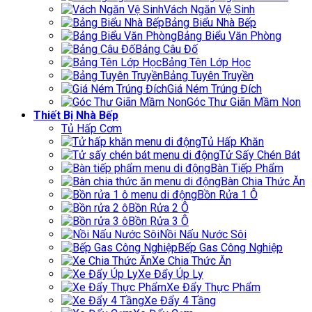
Vách Ngăn Vệ Sinh
Bảng Biểu Nhà Bếp
Bảng Biểu Văn Phòng
Bảng Câu Đố
Bảng Tên Lớp Học
Bảng Tuyên Truyền
Giá Ném Trúng Đích
Góc Thư Giãn Mầm Non
Thiết Bị Nhà Bếp
Tủ Hấp Cơm
Tủ Hấp Khăn
Tử Sấy Chén Bát
Bàn Tiếp Phẩm
Bàn Chia Thức Ăn
Bồn Rửa 1 Ô
Bồn Rửa 2 Ô
Bồn Rửa 3 Ô
Nồi Nấu Nước Sôi
Bếp Gas Công Nghiệp
Xe Chia Thức Ăn
Xe Đẩy Úp Ly
Xe Đẩy Thực Phẩm
Xe Đẩy 4 Tầng