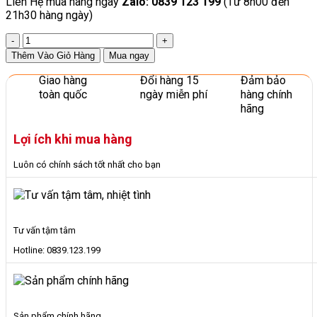
Liên Hệ mua hàng ngay
Zalo: 0839 123 199
(Từ 8h00 đến
21h30 hàng ngày)
Đàn
Organ
Thêm Vào Giỏ Hàng
Mua ngay
Âm
Thanh
Giao hàng
Đổi hàng 15
Đảm bảo
Sống
toàn quốc
ngày miễn phí
hàng chính
Động
hãng
Đồ
Chơi
Lợi ích khi mua hàng
Cho
Trẻ
Luôn có chính sách tốt nhất cho bạn
Em
số
lượng
Tư vấn tậm tâm
Hotline: 0839.123.199
Sản phẩm chính hãng