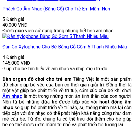
Phách Gõ Âm Nhạc (Bằng Gỗ) Cho Trẻ Em Mầm Non
5 Đánh giá
40,000
VNĐ
Được giáo viên sử dụng trong những tiết học âm nhạc
Đàn Gõ Xylophone Cho Bé Bằng Gỗ Gồm 5 Thanh Nhiều Màu
4 Đánh giá
145,000
VNĐ
Giúp cho bé tìm hiểu về âm nhạc và nhịp điệu trước.
Đàn organ đồ chơi cho trẻ em
Tiếng Việt là một sản phẩm
đồ chơi giúp bé yêu của bạn có thời gian giải trí. Đồng thời là
một vật giúp bé phát triển về trí tuệ, cảm xúc của bé khi chơi.
Âm nhạc
là một trong những món ăn tinh thần của con người.
Nên từ bé những đứa trẻ được tiếp xúc với
hoạt động âm
nhạc
sẽ giúp bé phát triển về trí não, sự thông minh mà lại còn
tiếp cận với âm nhạc có thể phát hiện khả năng cũng như đam
mê của bé. Từ đó, chúng ta có thể trau dồi thêm cho bé giúp
bé có thể được ươm mầm từ nhỏ và phát triển tới tương lai.