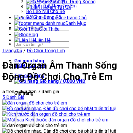
Máy Tập Công Viên
Tủ Đựng Xoong
Thiết Bị Thể Thao Trẻ Em
Xem Tất Cả
Bộ Leo Núi Cho Bé
Đồ Chơi Bóng Rổ
Trang Chủ
Danh Mục
Tìm
Giới Thiệu
kiếm:
Blog
Liên Hệ
Tìm
kiếm:
Trang chủ
/
Đồ Chơi Trong Lớp
Gọi mua hàng:
Đàn Organ Âm Thanh Sống
0839. 123. 199
Động Đồ Chơi Cho Trẻ Em
Tìm cửa hàng
Giỏ hàng /
0,000
VNĐ
5
trên 5 dựa trên
7
đánh giá
Giỏ hàng
5
Đánh Giá