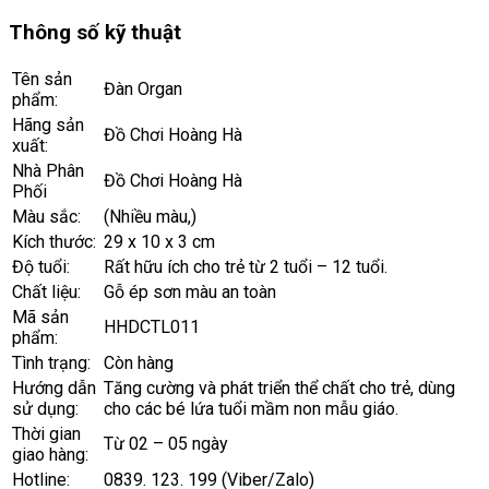
Thông số kỹ thuật
Tên sản
Đàn Organ
phẩm:
Hãng sản
Đồ Chơi Hoàng Hà
xuất:
Nhà Phân
Đồ Chơi Hoàng Hà
Phối
Màu sắc:
(Nhiều màu,)
Kích thước:
29 x 10 x 3 cm
Độ tuổi:
Rất hữu ích cho trẻ từ 2 tuổi – 12 tuổi.
Chất liệu:
Gỗ ép sơn màu an toàn
Mã sản
HHDCTL011
phẩm:
Tình trạng:
Còn hàng
Hướng dẫn
Tăng cường và phát triển thể chất cho trẻ, dùng
sử dụng:
cho các bé lứa tuổi mầm non mẫu giáo.
Thời gian
Từ 02 – 05 ngày
giao hàng:
Hotline:
0839. 123. 199 (Viber/Zalo)