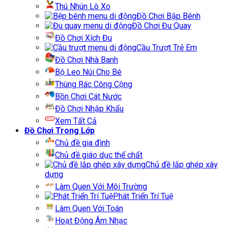
Thú Nhún Lò Xo
Đồ Chơi Bập Bênh
Đồ Chơi Đu Quay
Đồ Chơi Xích Đu
Cầu Trượt Trẻ Em
Đồ Chơi Nhà Banh
Bộ Leo Núi Cho Bé
Thùng Rác Công Cộng
Bồn Chơi Cát Nước
Đồ Chơi Nhập Khẩu
Xem Tất Cả
Đồ Chơi Trong Lớp
Chủ đề gia đình
Chủ đề giáo dục thể chất
Chủ đề lắp ghép xây
dựng
Làm Quen Với Môi Trường
Phát Triển Trí Tuệ
Làm Quen Với Toán
Hoạt Động Âm Nhạc