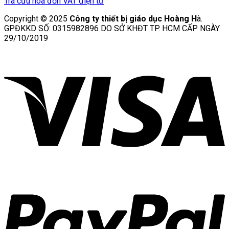
Tra cứu hóa đơn VAT điện tử
Copyright © 2025
Công ty thiết bị giáo dục Hoàng H
à.
GPĐKKD SỐ: 0315982896 DO SỞ KHĐT TP. HCM CẤP NGÀY
29/10/2019
V
P