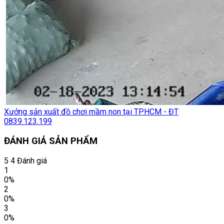
Xưởng sản xuất đồ chơi mầm non tại TPHCM - ĐT
0839.123.199
ĐÁNH GIÁ SẢN PHẨM
5
4 Đánh giá
1
0%
2
0%
3
0%