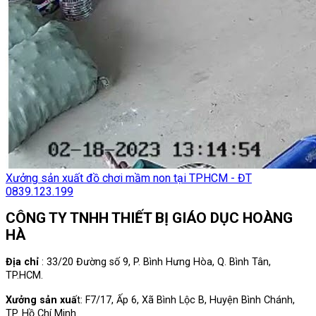
Xưởng sản xuất đồ chơi mầm non tại TPHCM - ĐT
0839.123.199
CÔNG TY TNHH THIẾT BỊ GIÁO DỤC HOÀNG
HÀ
Địa chỉ
: 33/20 Đường số 9, P. Bình Hưng Hòa, Q. Bình Tân,
TP.HCM.
Xưởng sản xuấ
t: F7/17, Ấp 6, Xã Bình Lộc B, Huyện Bình Chánh,
TP. Hồ Chí Minh.