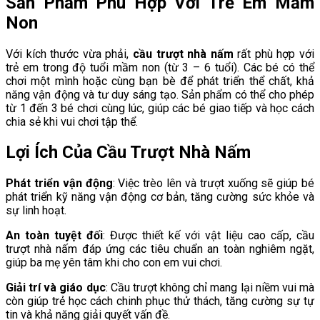
Sản Phẩm Phù Hợp Với Trẻ Em Mầm
Non
Với kích thước vừa phải,
cầu trượt nhà nấm
rất phù hợp với
trẻ em trong độ tuổi mầm non (từ 3 – 6 tuổi). Các bé có thể
chơi một mình hoặc cùng bạn bè để phát triển thể chất, khả
năng vận động và tư duy sáng tạo. Sản phẩm có thể cho phép
từ 1 đến 3 bé chơi cùng lúc, giúp các bé giao tiếp và học cách
chia sẻ khi vui chơi tập thể.
Lợi Ích Của Cầu Trượt Nhà Nấm
Phát triển vận động
: Việc trèo lên và trượt xuống sẽ giúp bé
phát triển kỹ năng vận động cơ bản, tăng cường sức khỏe và
sự linh hoạt.
An toàn tuyệt đối
: Được thiết kế với vật liệu cao cấp, cầu
trượt nhà nấm đáp ứng các tiêu chuẩn an toàn nghiêm ngặt,
giúp ba mẹ yên tâm khi cho con em vui chơi.
Giải trí và giáo dục
: Cầu trượt không chỉ mang lại niềm vui mà
còn giúp trẻ học cách chinh phục thử thách, tăng cường sự tự
tin và khả năng giải quyết vấn đề.