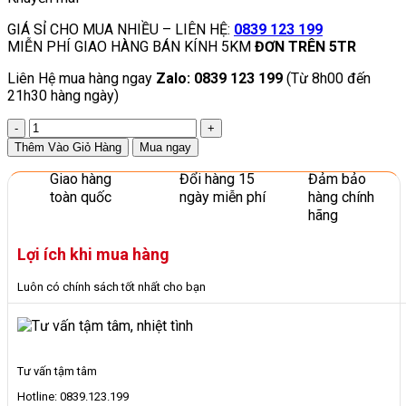
GIÁ SỈ CHO MUA NHIỀU – LIÊN HỆ:
0839 123 199
MIỄN PHÍ GIAO HÀNG BÁN KÍNH 5KM
ĐƠN TRÊN 5TR
Liên Hệ mua hàng ngay
Zalo: 0839 123 199
(Từ 8h00 đến
21h30 hàng ngày)
Nhà
Chòi
Thêm Vào Giỏ Hàng
Mua ngay
Cầu
Trượt
Giao hàng
Đổi hàng 15
Đảm bảo
Nhà
toàn quốc
ngày miễn phí
hàng chính
Nấm
hãng
Cho
Sân
Lợi ích khi mua hàng
Chơi
Trẻ
Luôn có chính sách tốt nhất cho bạn
Em
Mầm
Non
số
lượng
Tư vấn tậm tâm
Hotline: 0839.123.199