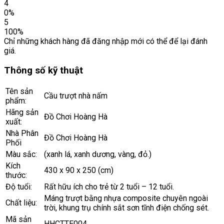
4
0%
5
100%
Chỉ những khách hàng đã đăng nhập mới có thể để lại đánh
giá.
Thông số kỹ thuật
Tên sản
Cầu trượt nhà nấm
phẩm:
Hãng sản
Đồ Chơi Hoàng Hà
xuất:
Nhà Phân
Đồ Chơi Hoàng Hà
Phối
Màu sắc:
(xanh lá, xanh dương, vàng, đỏ.)
Kích
430 x 90 x 250 (cm)
thước:
Độ tuổi:
Rất hữu ích cho trẻ từ 2 tuổi – 12 tuổi.
Máng trượt bằng nhựa composite chuyên ngoài
Chất liệu:
trời, khung trụ chính sắt sơn tĩnh điện chống sét.
Mã sản
HHCTTE004