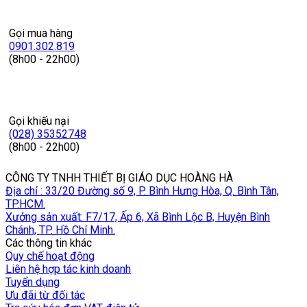
Gọi mua hàng
0901.302.819
(8h00 - 22h00)
Gọi khiếu nại
(028) 35352748
(8h00 - 22h00)
CÔNG TY TNHH THIẾT BỊ GIÁO DỤC HOÀNG HÀ
Địa chỉ : 33/20 Đường số 9, P. Bình Hưng Hòa, Q. Bình Tân,
TP.HCM.
Xưởng sản xuất: F7/17, Ấp 6, Xã Bình Lộc B, Huyện Bình
Chánh, TP. Hồ Chí Minh.
Các thông tin khác
Quy chế hoạt động
Liên hệ hợp tác kinh doanh
Tuyển dụng
Ưu đãi từ đối tác