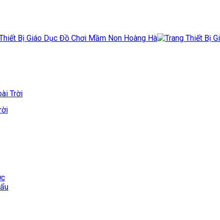
ài Trời
rời
ớc
hẩu