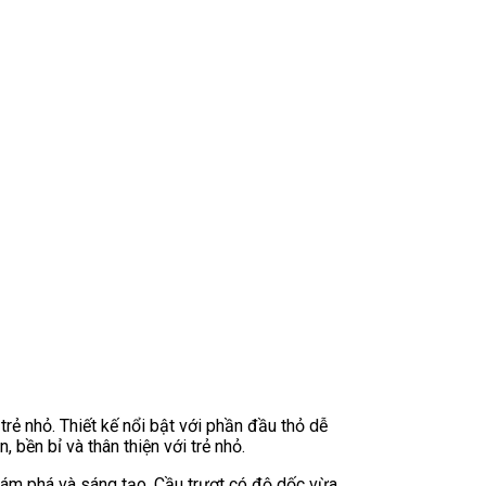
trẻ nhỏ. Thiết kế nổi bật với phần đầu thỏ dễ
 bền bỉ và thân thiện với trẻ nhỏ.
khám phá và sáng tạo. Cầu trượt có độ dốc vừa