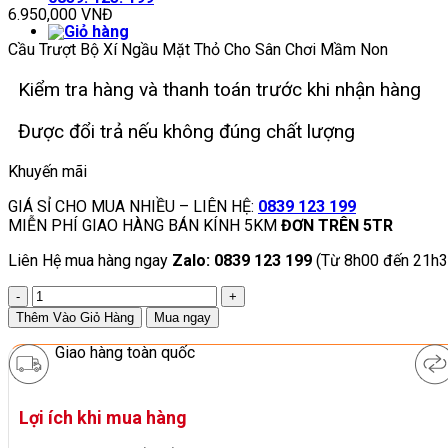
6.950,000
VNĐ
Cầu Trượt Bộ Xí Ngầu Mặt Thỏ Cho Sân Chơi Mầm Non
Kiểm tra hàng và thanh toán trước khi nhận hàng
Được đổi trả nếu không đúng chất lượng
Khuyến mãi
GIÁ SỈ CHO MUA NHIỀU – LIÊN HỆ:
0839 123 199
MIỄN PHÍ GIAO HÀNG BÁN KÍNH 5KM
ĐƠN TRÊN 5TR
Liên Hệ mua hàng ngay
Zalo: 0839 123 199
(Từ 8h00 đến 21h3
Cầu
Trượt
Thêm Vào Giỏ Hàng
Mua ngay
Bộ
Xí
Giao hàng toàn quốc
Ngầu
Mặt
Thỏ
Lợi ích khi mua hàng
Cho
Sân