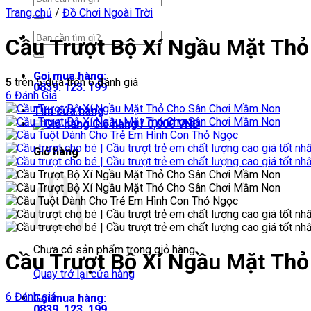
kiếm:
Trang chủ
/
Đồ Chơi Ngoài Trời
Tìm
Cầu Trượt Bộ Xí Ngầu Mặt Th
kiếm:
Gọi mua hàng:
5
trên 5 dựa trên
6
đánh giá
0839. 123. 199
6
Đánh Giá
Tìm cửa hàng
Giỏ hàng /
0,000
VNĐ
Giỏ hàng
Chưa có sản phẩm trong giỏ hàng.
Cầu Trượt Bộ Xí Ngầu Mặt Th
Quay trở lại cửa hàng
6 Đánh giá
Gọi mua hàng:
0839. 123. 199