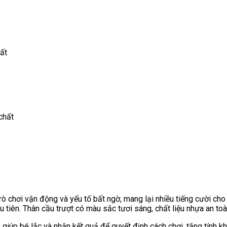
hất
chất
rò chơi vận động và yếu tố bất ngờ, mang lại nhiều tiếng cười cho 
 tiên. Thân cầu trượt có màu sắc tươi sáng, chất liệu nhựa an toàn,
 giúp bé lắc và nhận kết quả để quyết định cách chơi, tăng tính 