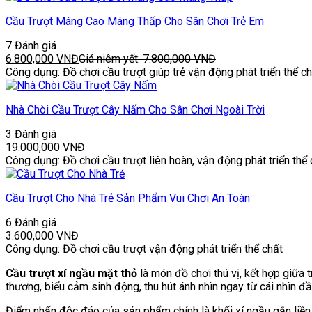
Cầu Trượt Máng Cao Máng Thấp Cho Sân Chơi Trẻ Em
7 Đánh giá
6.800,000
VNĐ
Giá niêm yết:
7.800,000
VNĐ
Công dụng: Đồ chơi cầu trượt giúp trẻ vận động phát triển thể c
Nhà Chòi Cầu Trượt Cây Nấm Cho Sân Chơi Ngoài Trời
3 Đánh giá
19.000,000
VNĐ
Công dụng: Đồ chơi cầu trượt liên hoàn, vận động phát triển thể 
Cầu Trượt Cho Nhà Trẻ Sản Phẩm Vui Chơi An Toàn
6 Đánh giá
3.600,000
VNĐ
Công dụng: Đồ chơi cầu trượt vận động phát triển thể chất
Cầu trượt xí ngầu mặt thỏ
là món đồ chơi thú vị, kết hợp giữa t
thương, biểu cảm sinh động, thu hút ánh nhìn ngay từ cái nhìn đầu
Điểm nhấn độc đáo của sản phẩm chính là khối xí ngầu gắn liền,