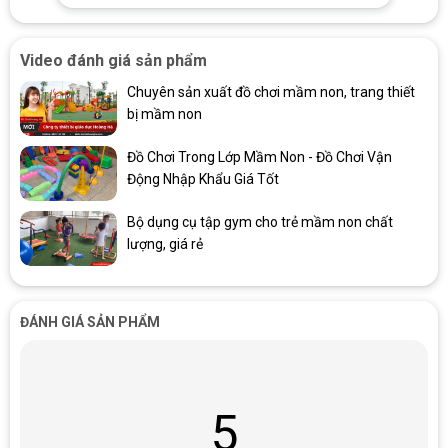
Băng Ghế Thể Dục 2 Tác Dụng Cho Bé Chất Liệu Bằng Gỗ
Video đánh giá sản phẩm
Chuyên sản xuất đồ chơi mầm non, trang thiết
bị mầm non
Đồ Chơi Trong Lớp Mầm Non - Đồ Chơi Vận
Động Nhập Khẩu Giá Tốt
Bộ dụng cụ tập gym cho trẻ mầm non chất
lượng, giá rẻ
ĐÁNH GIÁ SẢN PHẨM
5