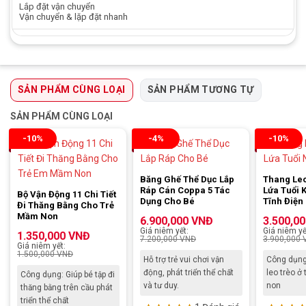
Lắp đặt vận chuyển
Vận chuyển & lặp đặt nhanh
SẢN PHẨM CÙNG LOẠI
SẢN PHẨM TƯƠNG TỰ
SẢN PHẨM CÙNG LOẠI
-10%
-4%
-10%
Băng Ghế Thể Dục Lắp
Thang Leo
Ráp Cán Coppa 5 Tác
Lứa Tuổi 
Bộ Vận Động 11 Chi Tiết
Dụng Cho Bé
Tĩnh Điện
Đi Thăng Bằng Cho Trẻ
Mầm Non
6.900,000
VNĐ
3.500,0
Giá niêm yết:
Giá niêm yế
1.350,000
VNĐ
7.200,000
VNĐ
3.900,000
Giá niêm yết:
1.500,000
VNĐ
Hỗ trợ trẻ vui chơi vận
Công dụng:
động, phát triển thể chất
leo trèo 
Công dụng: Giúp bé tập đi
và tư duy.
non
thăng bằng trên cầu phát
triển thể chất