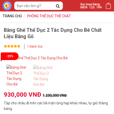
Bỏ
Tìm
Gọi mua hàng:
0839. 123. 199
qua
kiếm:
nội
TRANG CHỦ
/
PHÒNG THỂ DỤC THỂ CHẤT
dung
Băng Ghế Thể Dục 2 Tác Dụng Cho Bé Chất
Liệu Bằng Gỗ
1
Đánh Giá
5
1
trên 5
-23%
dựa trên
đánh giá
930,000
VNĐ
1.200,000
VNĐ
Tập cho cháu đi trên các bề mặt rộng hẹp khác nhau, tự giữ thăng
bằng.