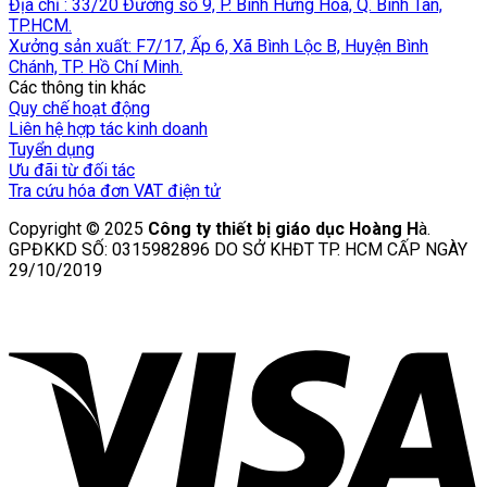
Địa chỉ : 33/20 Đường số 9, P. Bình Hưng Hòa, Q. Bình Tân,
TP.HCM.
Xưởng sản xuất: F7/17, Ấp 6, Xã Bình Lộc B, Huyện Bình
Chánh, TP. Hồ Chí Minh.
Các thông tin khác
Quy chế hoạt động
Liên hệ hợp tác kinh doanh
Tuyển dụng
Ưu đãi từ đối tác
Tra cứu hóa đơn VAT điện tử
Copyright © 2025
Công ty thiết bị giáo dục Hoàng H
à.
GPĐKKD SỐ: 0315982896 DO SỞ KHĐT TP. HCM CẤP NGÀY
29/10/2019
V