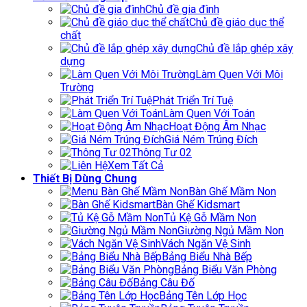
Chủ đề gia đình
Chủ đề giáo dục thể
chất
Chủ đề lắp ghép xây
dựng
Làm Quen Với Môi
Trường
Phát Triển Trí Tuệ
Làm Quen Với Toán
Hoạt Động Âm Nhạc
Giá Ném Trúng Đích
Thông Tư 02
Xem Tất Cả
Thiết Bị Dùng Chung
Bàn Ghế Mầm Non
Bàn Ghế Kidsmart
Tủ Kệ Gỗ Mầm Non
Giường Ngủ Mầm Non
Vách Ngăn Vệ Sinh
Bảng Biểu Nhà Bếp
Bảng Biểu Văn Phòng
Bảng Câu Đố
Bảng Tên Lớp Học