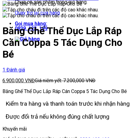
Chưa có sản phẩm trong giỏ hàng.
Quay trở lại cửa hàng
Gọi mua hàng:
Băng Ghế Thể Dục Lắp Ráp
0839. 123. 199
Cán Coppa 5 Tác Dụng Cho
Bé
1 Đánh giá
6.900,000
VNĐ
Giá niêm yết:
7.200,000
VNĐ
Băng Ghế Thể Dục Lắp Ráp Cán Coppa 5 Tác Dụng Cho Bé
Kiểm tra hàng và thanh toán trước khi nhận hàng
Được đổi trả nếu không đúng chất lượng
Khuyến mãi