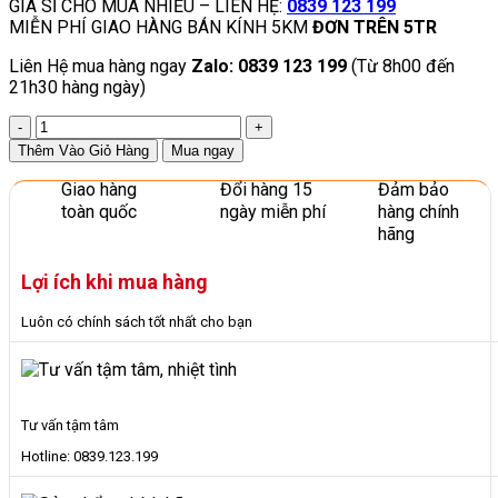
GIÁ SỈ CHO MUA NHIỀU – LIÊN HỆ:
0839 123 199
MIỄN PHÍ GIAO HÀNG BÁN KÍNH 5KM
ĐƠN TRÊN 5TR
Liên Hệ mua hàng ngay
Zalo: 0839 123 199
(Từ 8h00 đến
21h30 hàng ngày)
Băng
Ghế
Thêm Vào Giỏ Hàng
Mua ngay
Thể
Dục
Giao hàng
Đổi hàng 15
Đảm bảo
Lắp
toàn quốc
ngày miễn phí
hàng chính
Ráp
hãng
Cán
Coppa
Lợi ích khi mua hàng
5
Tác
Luôn có chính sách tốt nhất cho bạn
Dụng
Cho
Bé
số
lượng
Tư vấn tậm tâm
Hotline: 0839.123.199