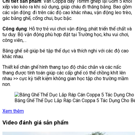
Chi tiết sản phẩm
: Ván Coppa dày 16mm ghép lại Gồm 5 khối
xếp vào kéo ra khi sử dụng, giúp cháu đi thăng bằng. Bao gồm
các vận động: đi trên các độ cao khác nhau, vận động leo trèo,
gác băng ghế, cổng chui, bục bậc.
Công dụng
: Hỗ trợ trẻ vui chơi vận động, phát triển thể chất và
tư duy. Bộ vận động phù hợp đặt tại Trường học, khu vui chơi,
công viên,…
Băng ghế sẽ giúp bé tập thể dục và thích nghi với các độ cao
khác nhau.
Thiết kế chân ghế hình thang tạo độ chắc chắn và các nấc
thang được tính toán giúp các cấp ghế có thể chồng khít lên
nhau >> cực kỳ tiết kiệm không gian học tập cho trường mầm
non.
Băng Ghế Thể Dục Lắp Ráp Cán Coppa 5 Tác Dụng Cho B
Xem thêm
Video đánh giá sản phẩm