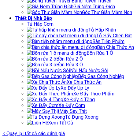
Bảng Tuyên Truyền
Giá Ném Trúng Đích
Góc Thư Giãn Mầm Non
Thiết Bị Nhà Bếp
Tủ Hấp Cơm
Tủ Hấp Khăn
Tử Sấy Chén Bát
Bàn Tiếp Phẩm
Bàn Chia Thức Ăn
Bồn Rửa 1 Ô
Bồn Rửa 2 Ô
Bồn Rửa 3 Ô
Nồi Nấu Nước Sôi
Bếp Gas Công Nghiệp
Xe Chia Thức Ăn
Xe Đẩy Úp Ly
Xe Đẩy Thực Phẩm
Xe Đẩy 4 Tầng
Xe Đẩy Cơm
Máy Say Thịt
Tủ Đựng Xoong
Xem Tất Cả
< Quay lại tất cả các đánh giá