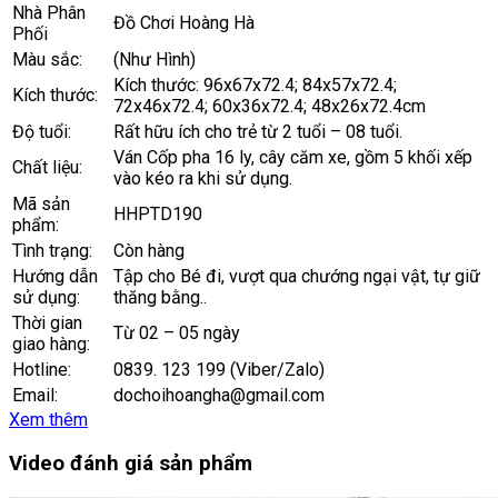
Nhà Phân
Đồ Chơi Hoàng Hà
Phối
Màu sắc:
(Như Hình)
Kích thước: 96x67x72.4; 84x57x72.4;
Kích thước:
72x46x72.4; 60x36x72.4; 48x26x72.4cm
Độ tuổi:
Rất hữu ích cho trẻ từ 2 tuổi – 08 tuổi.
Ván Cốp pha 16 ly, cây căm xe, gồm 5 khối xếp
Chất liệu:
vào kéo ra khi sử dụng.
Mã sản
HHPTD190
phẩm:
Tình trạng:
Còn hàng
Hướng dẫn
Tập cho Bé đi, vượt qua chướng ngại vật, tự giữ
sử dụng:
thăng bằng..
Thời gian
Từ 02 – 05 ngày
giao hàng:
Hotline:
0839. 123 199 (Viber/Zalo)
Email:
dochoihoangha@gmail.com
Xem thêm
Video đánh giá sản phẩm