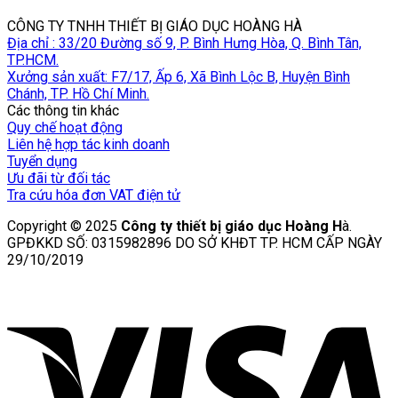
CÔNG TY TNHH THIẾT BỊ GIÁO DỤC HOÀNG HÀ
Địa chỉ : 33/20 Đường số 9, P. Bình Hưng Hòa, Q. Bình Tân,
TP.HCM.
Xưởng sản xuất: F7/17, Ấp 6, Xã Bình Lộc B, Huyện Bình
Chánh, TP. Hồ Chí Minh.
Các thông tin khác
Quy chế hoạt động
Liên hệ hợp tác kinh doanh
Tuyển dụng
Ưu đãi từ đối tác
Tra cứu hóa đơn VAT điện tử
Copyright © 2025
Công ty thiết bị giáo dục Hoàng H
à.
GPĐKKD SỐ: 0315982896 DO SỞ KHĐT TP. HCM CẤP NGÀY
29/10/2019
V