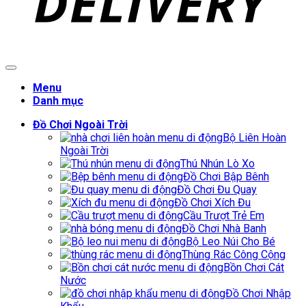
Menu
Danh mục
Đồ Chơi Ngoài Trời
Bộ Liên Hoàn
Ngoài Trời
Thú Nhún Lò Xo
Đồ Chơi Bập Bênh
Đồ Chơi Đu Quay
Đồ Chơi Xích Đu
Cầu Trượt Trẻ Em
Đồ Chơi Nhà Banh
Bộ Leo Núi Cho Bé
Thùng Rác Công Cộng
Bồn Chơi Cát
Nước
Đồ Chơi Nhập