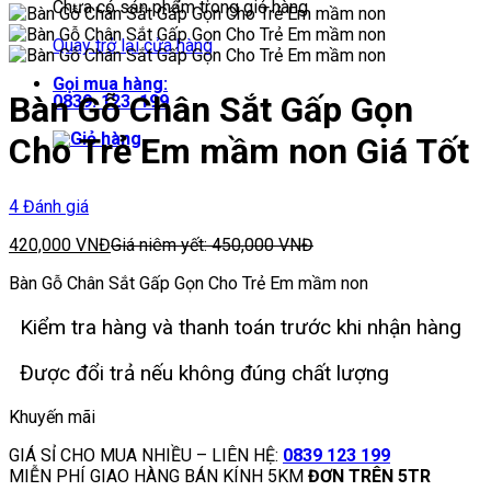
Chưa có sản phẩm trong giỏ hàng.
Quay trở lại cửa hàng
Gọi mua hàng:
Bàn Gỗ Chân Sắt Gấp Gọn
0839. 123. 199
Cho Trẻ Em mầm non Giá Tốt
4 Đánh giá
420,000
VNĐ
Giá niêm yết:
450,000
VNĐ
Bàn Gỗ Chân Sắt Gấp Gọn Cho Trẻ Em mầm non
Kiểm tra hàng và thanh toán trước khi nhận hàng
Được đổi trả nếu không đúng chất lượng
Khuyến mãi
GIÁ SỈ CHO MUA NHIỀU – LIÊN HỆ:
0839 123 199
MIỄN PHÍ GIAO HÀNG BÁN KÍNH 5KM
ĐƠN TRÊN 5TR