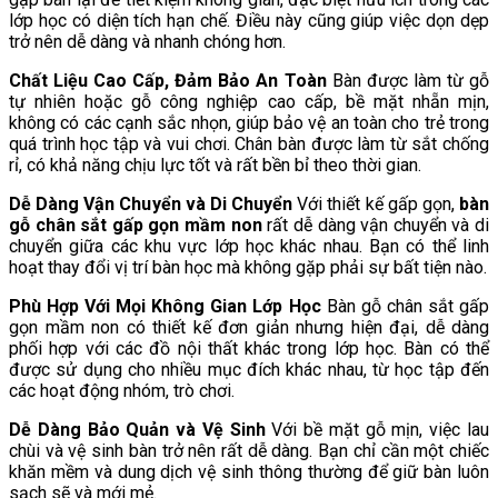
lớp học có diện tích hạn chế. Điều này cũng giúp việc dọn dẹp
trở nên dễ dàng và nhanh chóng hơn.
Chất Liệu Cao Cấp, Đảm Bảo An Toàn
Bàn được làm từ gỗ
tự nhiên hoặc gỗ công nghiệp cao cấp, bề mặt nhẵn mịn,
không có các cạnh sắc nhọn, giúp bảo vệ an toàn cho trẻ trong
quá trình học tập và vui chơi. Chân bàn được làm từ sắt chống
rỉ, có khả năng chịu lực tốt và rất bền bỉ theo thời gian.
Dễ Dàng Vận Chuyển và Di Chuyển
Với thiết kế gấp gọn,
bàn
gỗ chân sắt gấp gọn mầm non
rất dễ dàng vận chuyển và di
chuyển giữa các khu vực lớp học khác nhau. Bạn có thể linh
hoạt thay đổi vị trí bàn học mà không gặp phải sự bất tiện nào.
Phù Hợp Với Mọi Không Gian Lớp Học
Bàn gỗ chân sắt gấp
gọn mầm non có thiết kế đơn giản nhưng hiện đại, dễ dàng
phối hợp với các đồ nội thất khác trong lớp học. Bàn có thể
được sử dụng cho nhiều mục đích khác nhau, từ học tập đến
các hoạt động nhóm, trò chơi.
Dễ Dàng Bảo Quản và Vệ Sinh
Với bề mặt gỗ mịn, việc lau
chùi và vệ sinh bàn trở nên rất dễ dàng. Bạn chỉ cần một chiếc
khăn mềm và dung dịch vệ sinh thông thường để giữ bàn luôn
sạch sẽ và mới mẻ.