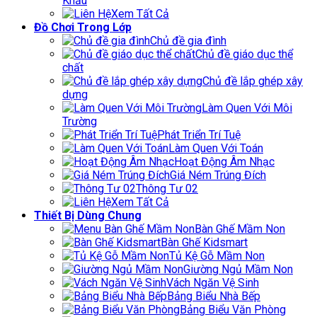
Khẩu
Xem Tất Cả
Đồ Chơi Trong Lớp
Chủ đề gia đình
Chủ đề giáo dục thể
chất
Chủ đề lắp ghép xây
dựng
Làm Quen Với Môi
Trường
Phát Triển Trí Tuệ
Làm Quen Với Toán
Hoạt Động Âm Nhạc
Giá Ném Trúng Đích
Thông Tư 02
Xem Tất Cả
Thiết Bị Dùng Chung
Bàn Ghế Mầm Non
Bàn Ghế Kidsmart
Tủ Kệ Gỗ Mầm Non
Giường Ngủ Mầm Non
Vách Ngăn Vệ Sinh
Bảng Biểu Nhà Bếp
Bảng Biểu Văn Phòng