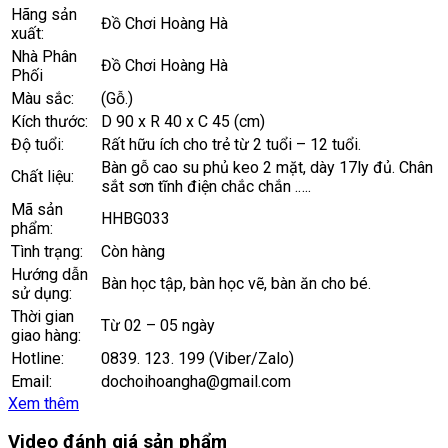
Hãng sản
Đồ Chơi Hoàng Hà
xuất:
Nhà Phân
Đồ Chơi Hoàng Hà
Phối
Màu sắc:
(Gỗ.)
Kích thước:
D 90 x R 40 x C 45 (cm)
Độ tuổi:
Rất hữu ích cho trẻ từ 2 tuổi – 12 tuổi.
Bàn gỗ cao su phủ keo 2 mặt, dày 17ly đủ. Chân
Chất liệu:
sắt sơn tĩnh điện chắc chắn .….
Mã sản
HHBG033
phẩm:
Tình trạng:
Còn hàng
Hướng dẫn
Bàn học tập, bàn học vẽ, bàn ăn cho bé.
sử dụng:
Thời gian
Từ 02 – 05 ngày
giao hàng:
Hotline:
0839. 123. 199 (Viber/Zalo)
Email:
dochoihoangha@gmail.com
Xem thêm
Video đánh giá sản phẩm