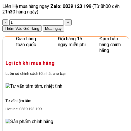
Liên Hệ mua hàng ngay
Zalo: 0839 123 199
(Từ 8h00 đến
21h30 hàng ngày)
Bàn
Gỗ
Thêm Vào Giỏ Hàng
Mua ngay
Chân
Sắt
Giao hàng
Đổi hàng 15
Đảm bảo
Gấp
toàn quốc
ngày miễn phí
hàng chính
Gọn
hãng
Cho
Trẻ
Lợi ích khi mua hàng
Em
mầm
Luôn có chính sách tốt nhất cho bạn
non
Giá
Tốt
số
lượng
Tư vấn tậm tâm
Hotline: 0839.123.199