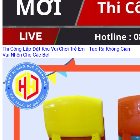
Thi Công Lắp Đặt Khu Vui Chơi Trẻ Em - Tạo Ra Không Gian
Vui Nhộn Cho Các Bé!