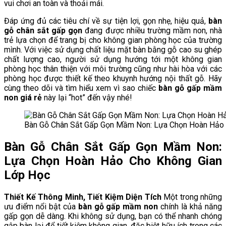
vui chơi an toàn và thoải mái.
Đáp ứng đủ các tiêu chí về sự tiện lợi, gọn nhẹ, hiệu quả,
bàn
gỗ chân sắt gấp gọn
đang được nhiều trường mầm non, nhà
trẻ lựa chọn để trang bị cho không gian phòng học của trường
mình. Với việc sử dụng chất liệu mặt bàn bằng gỗ cao su ghép
chất lượng cao, người sử dụng hướng tới một không gian
phòng học thân thiện với môi trường cũng như hài hòa với các
phòng học được thiết kế theo khuynh hướng nội thất gỗ. Hãy
cùng theo dõi và tìm hiểu xem vì sao chiếc
bàn gỗ gấp mầm
non giá rẻ
này lại “hot” đến vậy nhé!
Bàn Gỗ Chân Sắt Gấp Gọn Mầm Non: Lựa Chọn Hoàn Hảo 
Bàn Gỗ Chân Sắt Gấp Gọn Mầm Non:
Lựa Chọn Hoàn Hảo Cho Không Gian
Lớp Học
Thiết Kế Thông Minh, Tiết Kiệm Diện Tích
Một trong những
ưu điểm nổi bật của
bàn gỗ gấp mầm non
chính là khả năng
gấp gọn dễ dàng. Khi không sử dụng, bạn có thể nhanh chóng
gập bàn lại để tiết kiệm không gian, đặc biệt hữu ích trong các