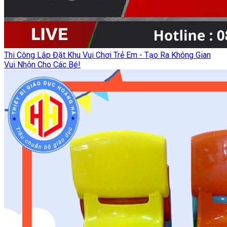
Thi Công Lắp Đặt Khu Vui Chơi Trẻ Em - Tạo Ra Không Gian
Vui Nhộn Cho Các Bé!