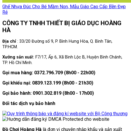
Ghế Nhựa Đúc Cho Bé Mầm Non, Mẫu Giáo Cao Cấp Bền Đẹp
Rẻ
CÔNG TY TNHH THIẾT BỊ GIÁO DỤC HOÀNG
HÀ
Địa chỉ
: 33/20 Đường số 9, P. Bình Hưng Hòa, Q. Bình Tân,
TP.HCM.
Xưởng sản xuấ
t: F7/17, Ấp 6, Xã Bình Lộc B, Huyện Bình Chánh,
TP. Hồ Chí Minh.
Gọi mua hàng: 0372.796.709 (8h00 - 22h00)
Gọi khiếu nại: 0839.123.199 (8h00 - 21h30)
Gọi bảo hành: 0901.302.819 (8h00 - 17h00)
Đối tác dịch vụ bảo hành
Đồ Chơi Hoàng Hà
là đơn vị chuyên nhập khẩu và sản xuất