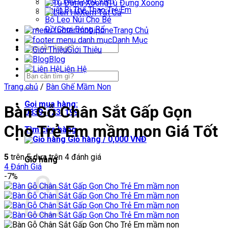
Máy Tập Công Viên
Tủ Đựng Xoong
Thiết Bị Thể Thao Trẻ Em
Xem Tất Cả
Bộ Leo Núi Cho Bé
Đồ Chơi Bóng Rổ
Trang Chủ
Danh Mục
Tìm
Giới Thiệu
kiếm:
Blog
Liên Hệ
Tìm
kiếm:
Trang chủ
/
Bàn Ghế Mầm Non
Gọi mua hàng:
Bàn Gỗ Chân Sắt Gấp Gọn
0839. 123. 199
Cho Trẻ Em mầm non Giá Tốt
Tìm cửa hàng
Giỏ hàng /
0,000
VNĐ
5
trên 5 dựa trên
4
đánh giá
Giỏ hàng
4
Đánh Giá
-7%