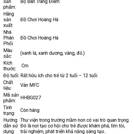
sản
Bộ Bàn Trang Điểm
phẩm:
Hãng
sản
Đồ Chơi Hoàng Hà
xuất:
Nhà
Phân
Đồ Chơi Hoàng Hà
Phối
Màu
(xanh lá, xanh dương, vàng, đỏ.)
sắc:
Kích
Cm
thước:
Độ tuổi:
Rất hữu ích cho trẻ từ 2 tuổi – 12 tuổi.
Chất
Ván MFC
liệu:
Mã sản
HHBG027
phẩm:
Tình
Còn hàng
trạng:
Hướng
Thư viện trong trường mầm non có vai trò quan trọng.
dẫn sử
Đó là nơi tạo cơ hội cho trẻ được khám phá, tìm tòi,
dụng:
trải nghiệm, phát triển khả năng sáng tạo..