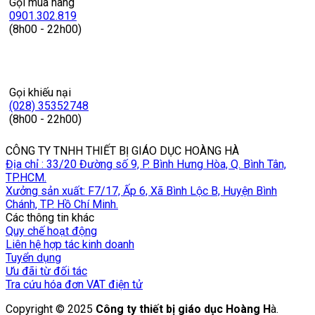
Gọi mua hàng
0901.302.819
(8h00 - 22h00)
Gọi khiếu nại
(028) 35352748
(8h00 - 22h00)
CÔNG TY TNHH THIẾT BỊ GIÁO DỤC HOÀNG HÀ
Địa chỉ : 33/20 Đường số 9, P. Bình Hưng Hòa, Q. Bình Tân,
TP.HCM.
Xưởng sản xuất: F7/17, Ấp 6, Xã Bình Lộc B, Huyện Bình
Chánh, TP. Hồ Chí Minh.
Các thông tin khác
Quy chế hoạt động
Liên hệ hợp tác kinh doanh
Tuyển dụng
Ưu đãi từ đối tác
Tra cứu hóa đơn VAT điện tử
Copyright © 2025
Công ty thiết bị giáo dục Hoàng H
à.