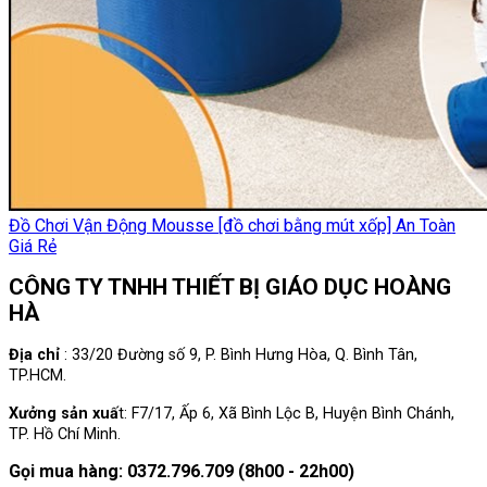
Đồ Chơi Vận Động Mousse [đồ chơi bằng mút xốp] An Toàn
Giá Rẻ
CÔNG TY TNHH THIẾT BỊ GIÁO DỤC HOÀNG
HÀ
Địa chỉ
: 33/20 Đường số 9, P. Bình Hưng Hòa, Q. Bình Tân,
TP.HCM.
Xưởng sản xuấ
t: F7/17, Ấp 6, Xã Bình Lộc B, Huyện Bình Chánh,
TP. Hồ Chí Minh.
Gọi mua hàng: 0372.796.709 (8h00 - 22h00)