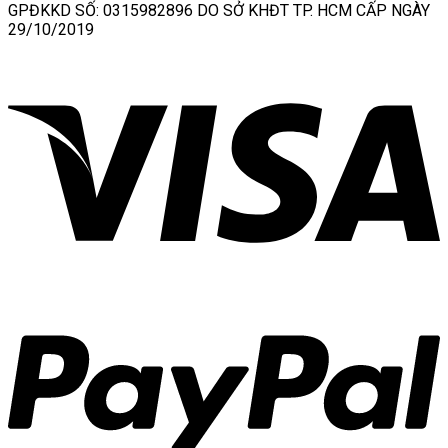
GPĐKKD SỐ: 0315982896 DO SỞ KHĐT TP. HCM CẤP NGÀY
29/10/2019
V
P