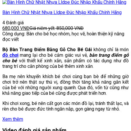
Bàn Hình Chữ Nhật Nhựa Lldpe Đúc Nhập Khẩu Chính Hãng
4 Đánh giá
680,000
VNĐ
Giá niêm yết:
850,000
VNĐ
Công dụng: Bàn cho bé học nhóm, học vẽ, hoàn thiện kỹ năng
đọc viết
Bộ Bàn Trang Điểm Bằng Gỗ Cho Bé Gái
không chỉ là món
đồ chơi
mang lại cho bé cảm giác vui vẻ,
bàn trang điểm gỗ
cho bé
với thiết kế xinh xắn, sản phẩm có tác dụng như đồ
trang trí cho căn phòng của bé thêm xinh xắn.
Ba mẹ nên khuyến khích bé chơi cùng bạn bè để những giờ
chơi trở nên thật sự thú vị, đồng thời tăng khả năng gắn kết
của bé với những người xung quanh. Qua đó, vốn từ cũng như
khả năng giao tiếp của bé cũng được phát triển hơn.
Khi chơi xong, bé nên cất gọn các món đồ lại, tránh thất lạc, và
rèn cho bé được đức tính ngăn nắp, gọn gàng ngay từ nhỏ.
Xem thêm
Video đánh giá sản phẩm