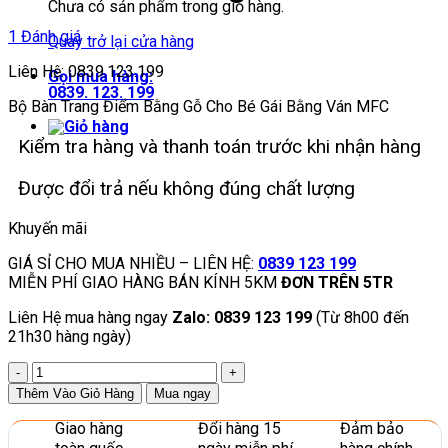
Chưa có sản phẩm trong giỏ hàng.
1 Đánh giá
Quay trở lại cửa hàng
Liên Hệ: 0839.123.199
Gọi mua hàng:
0839. 123. 199
Bộ Bàn Trang Điểm Bằng Gỗ Cho Bé Gái Bằng Ván MFC
Kiểm tra hàng và thanh toán trước khi nhận hàng
Được đổi trả nếu không đúng chất lượng
Khuyến mãi
GIÁ SỈ CHO MUA NHIỀU – LIÊN HỆ:
0839 123 199
MIỄN PHÍ GIAO HÀNG BÁN KÍNH 5KM
ĐƠN TRÊN 5TR
Liên Hệ mua hàng ngay
Zalo: 0839 123 199
(Từ 8h00 đến
21h30 hàng ngày)
Bộ
Bàn
Thêm Vào Giỏ Hàng
Mua ngay
Trang
Điểm
Giao hàng
Đổi hàng 15
Đảm bảo
Bằng