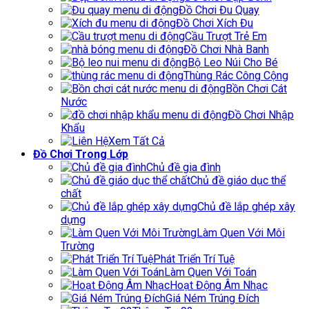
Đồ Chơi Đu Quay
Đồ Chơi Xích Đu
Cầu Trượt Trẻ Em
Đồ Chơi Nhà Banh
Bộ Leo Núi Cho Bé
Thùng Rác Công Cộng
Bồn Chơi Cát
Nước
Đồ Chơi Nhập
Khẩu
Xem Tất Cả
Đồ Chơi Trong Lớp
Chủ đề gia đình
Chủ đề giáo dục thể
chất
Chủ đề lắp ghép xây
dựng
Làm Quen Với Môi
Trường
Phát Triển Trí Tuệ
Làm Quen Với Toán
Hoạt Động Âm Nhạc
Giá Ném Trúng Đích