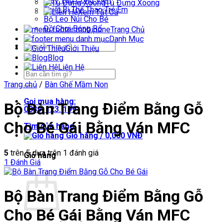
Máy Tập Công Viên
Tủ Đựng Xoong
Thiết Bị Thể Thao Trẻ Em
Xem Tất Cả
Bộ Leo Núi Cho Bé
Đồ Chơi Bóng Rổ
Trang Chủ
Danh Mục
Tìm
Giới Thiệu
kiếm:
Blog
Liên Hệ
Tìm
kiếm:
Trang chủ
/
Bàn Ghế Mầm Non
Gọi mua hàng:
Bộ Bàn Trang Điểm Bằng Gỗ
0839. 123. 199
Cho Bé Gái Bằng Ván MFC
Tìm cửa hàng
Giỏ hàng /
0,000
VNĐ
5
trên 5 dựa trên
1
đánh giá
Giỏ hàng
1
Đánh Giá
Bộ Bàn Trang Điểm Bằng Gỗ
Cho Bé Gái Bằng Ván MFC