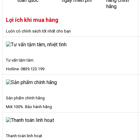
toàn quốc
ngày miễn phí
hàng chính
Gỗ
hãng
Cho
Bé
Lợi ích khi mua hàng
Gái
Bằng
Luôn có chính sách tốt nhất cho bạn
Ván
MFC
số
lượng
Tư vấn tậm tâm
Hotline: 0839.123.199
Sản phẩm chính hãng
Mới 100%. Bảo hành hãng
Thanh toán linh hoạt