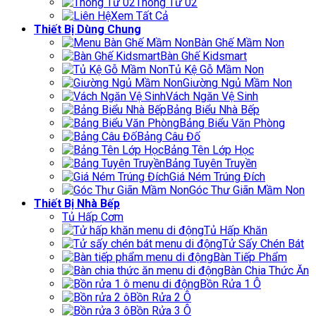
Thông Tư 02
Xem Tất Cả
Thiết Bị Dùng Chung
Bàn Ghế Mầm Non
Bàn Ghế Kidsmart
Tủ Kệ Gỗ Mầm Non
Giường Ngủ Mầm Non
Vách Ngăn Vệ Sinh
Bảng Biểu Nhà Bếp
Bảng Biểu Văn Phòng
Bảng Câu Đố
Bảng Tên Lớp Học
Bảng Tuyên Truyền
Giá Ném Trúng Đích
Góc Thư Giãn Mầm Non
Thiết Bị Nhà Bếp
Tủ Hấp Cơm
Tủ Hấp Khăn
Tử Sấy Chén Bát
Bàn Tiếp Phẩm
Bàn Chia Thức Ăn
Bồn Rửa 1 Ô
Bồn Rửa 2 Ô
Bồn Rửa 3 Ô