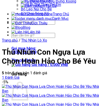
Máy Tập Công Viên
Tủ Đựng Xoong
Thiết Bị Thể Thao Trẻ Em
Xem Tất Cả
Bộ Leo Núi Cho Bé
Đồ Chơi Bóng Rổ
Trang Chủ
Danh Mục
Tìm
Giới Thiệu
kiếm:
Blog
Liên Hệ
Tìm
kiếm:
Trang chủ
/
Thú Nhún Lò Xo
Gọi mua hàng:
Thú Nhún Con Ngựa Lựa
0839. 123. 199
Chọn Hoàn Hảo Cho Bé Yêu
Tìm cửa hàng
Giỏ hàng /
0,000
VNĐ
5
trên 5 dựa trên
1
đánh giá
Giỏ hàng
1
Đánh Giá
-5%