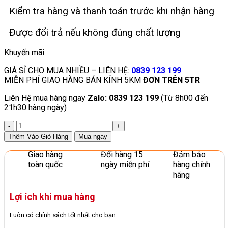
Kiểm tra hàng và thanh toán trước khi nhận hàng
Được đổi trả nếu không đúng chất lượng
Khuyến mãi
GIÁ SỈ CHO MUA NHIỀU – LIÊN HỆ:
0839 123 199
MIỄN PHÍ GIAO HÀNG BÁN KÍNH 5KM
ĐƠN TRÊN 5TR
Liên Hệ mua hàng ngay
Zalo: 0839 123 199
(Từ 8h00 đến
21h30 hàng ngày)
Thú
Nhún
Thêm Vào Giỏ Hàng
Mua ngay
Con
Ngựa
Giao hàng
Đổi hàng 15
Đảm bảo
Lựa
toàn quốc
ngày miễn phí
hàng chính
Chọn
hãng
Hoàn
Hảo
Lợi ích khi mua hàng
Cho
Bé
Luôn có chính sách tốt nhất cho bạn
Yêu