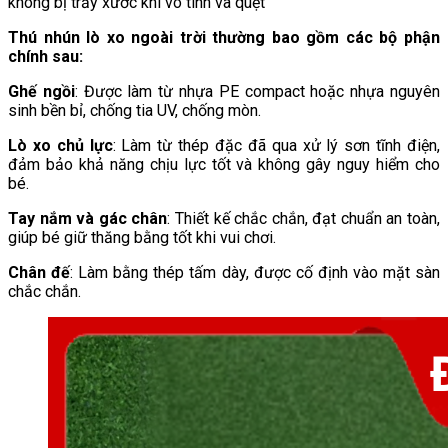
không bị trầy xước khi vô tình va quệt
Thú nhún lò xo ngoài trời thường bao gồm các bộ phận
chính sau:
Ghế ngồi
: Được làm từ nhựa PE compact hoặc nhựa nguyên
sinh bền bỉ, chống tia UV, chống mòn.
Lò xo chủ lực
: Làm từ thép đặc đã qua xử lý sơn tĩnh điện,
đảm bảo khả năng chịu lực tốt và không gây nguy hiểm cho
bé.
Tay nắm và gác chân
: Thiết kế chắc chắn, đạt chuẩn an toàn,
giúp bé giữ thăng bằng tốt khi vui chơi.
Chân đế
: Làm bằng thép tấm dày, được cố định vào mặt sàn
chắc chắn.