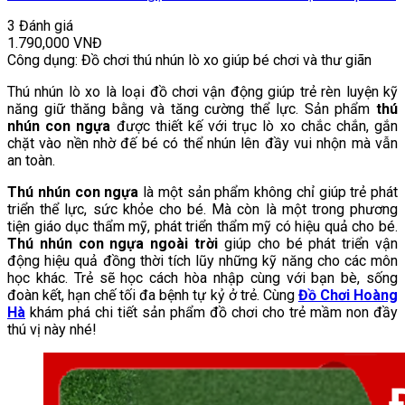
3 Đánh giá
1.790,000
VNĐ
Công dụng: Đồ chơi thú nhún lò xo giúp bé chơi và thư giãn
Thú nhún lò xo là loại đồ chơi vận động giúp trẻ rèn luyện kỹ
năng giữ thăng bằng và tăng cường thể lực. Sản phẩm
thú
nhún con ngựa
được thiết kế với trục lò xo chắc chắn, gắn
chặt vào nền nhờ đế bé có thể nhún lên đầy vui nhộn mà vẫn
an toàn.
Thú nhún con ngựa
là một sản phẩm không chỉ giúp trẻ phát
triển thể lực, sức khỏe cho bé. Mà còn là một trong phương
tiện giáo dục thẩm mỹ, phát triển thẩm mỹ có hiệu quả cho bé.
Thú nhún con ngựa ngoài trời
giúp cho bé phát triển vận
động hiệu quả đồng thời tích lũy những kỹ năng cho các môn
học khác. Trẻ sẽ học cách hòa nhập cùng với bạn bè, sống
đoàn kết, hạn chế tối đa bệnh tự kỷ ở trẻ. Cùng
Đồ Chơi Hoàng
Hà
khám phá chi tiết sản phẩm đồ chơi cho trẻ mầm non đầy
thú vị này nhé!