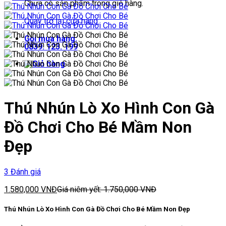
Chưa có sản phẩm trong giỏ hàng.
Quay trở lại cửa hàng
Gọi mua hàng:
0839. 123. 199
Thú Nhún Lò Xo Hình Con Gà
Đồ Chơi Cho Bé Mầm Non
Đẹp
3 Đánh giá
1.580,000
VNĐ
Giá niêm yết:
1.750,000
VNĐ
Thú Nhún Lò Xo Hình Con Gà Đồ Chơi Cho Bé Mầm Non Đẹp