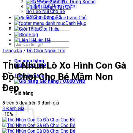
Máy Tập Công Viên
Tủ Đựng Xoong
Thiết Bị Thể Thao Trẻ Em
Xem Tất Cả
Bộ Leo Núi Cho Bé
Đồ Chơi Bóng Rổ
Trang Chủ
Danh Mục
Tìm
Giới Thiệu
kiếm:
Blog
Liên Hệ
Tìm
kiếm:
Trang chủ
/
Đồ Chơi Ngoài Trời
Gọi mua hàng:
Thú Nhún Lò Xo Hình Con Gà
0839. 123. 199
Đồ Chơi Cho Bé Mầm Non
Tìm cửa hàng
Giỏ hàng /
0,000
VNĐ
Đẹp
Giỏ hàng
5
trên 5 dựa trên
3
đánh giá
3
Đánh Giá
-10%