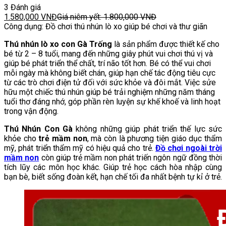
3 Đánh giá
1.580,000
VNĐ
Giá niêm yết:
1.800,000
VNĐ
Công dụng: Đồ chơi thú nhún lò xo giúp bé chơi và thư giãn
Thú nhún lò xo con Gà Trống
là sản phẩm được thiết kế cho
bé từ 2 – 8 tuổi, mang đến những giây phút vui chơi thú vị và
giúp bé phát triển thể chất, trí não tốt hơn. Bé có thể vui chơi
mỗi ngày mà không biết chán, giúp hạn chế tác động tiêu cực
từ các trò chơi điện tử đối với sức khỏe và đôi mắt. Việc sửe
hữu một chiếc thú nhún giúp bé trải nghiệm những năm tháng
tuổi thơ đáng nhớ, góp phần rèn luyện sự khế khoế và linh hoạt
trong vận động.
Thú Nhún Con Gà
không những giúp phát triển thế lực sức
khỏe cho
trẻ mầm non
, mà còn là phương tiện giáo dục thẩm
mỹ, phát triển thẩm mỹ có hiệu quả cho trẻ.
Đồ chơi ngoài trời
mầm non
còn giúp trẻ mầm non phát triến ngôn ngữ đồng thời
tích lũy các môn học khác. Giúp trẻ học cách hòa nhập cùng
bạn bè, biết sống đoàn kết, hạn chế tối đa nhất bệnh tự kỉ ở trẻ.