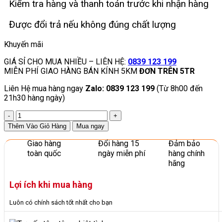
Kiểm tra hàng và thanh toán trước khi nhận hàng
Được đổi trả nếu không đúng chất lượng
Khuyến mãi
GIÁ SỈ CHO MUA NHIỀU – LIÊN HỆ:
0839 123 199
MIỄN PHÍ GIAO HÀNG BÁN KÍNH 5KM
ĐƠN TRÊN 5TR
Liên Hệ mua hàng ngay
Zalo: 0839 123 199
(Từ 8h00 đến
21h30 hàng ngày)
Thú
Nhún
Thêm Vào Giỏ Hàng
Mua ngay
Lò
Xo
Giao hàng
Đổi hàng 15
Đảm bảo
Hình
toàn quốc
ngày miễn phí
hàng chính
Con
hãng
Gà
Đồ
Lợi ích khi mua hàng
Chơi
Cho
Luôn có chính sách tốt nhất cho bạn
Bé
Mầm