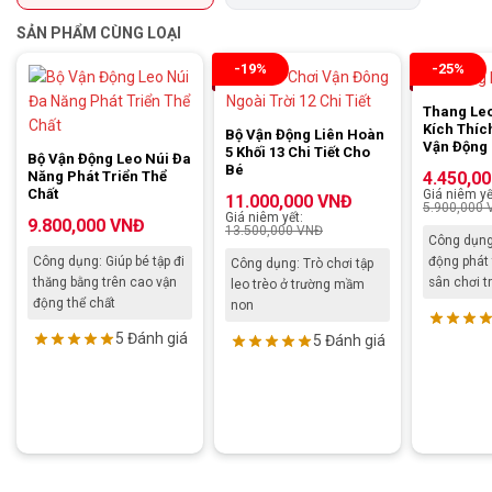
SẢN PHẨM CÙNG LOẠI
-19%
-25%
Thang Leo
Kích Thíc
Bộ Vận Động Liên Hoàn
Vận Động
5 Khối 13 Chi Tiết Cho
Bộ Vận Động Leo Núi Đa
Bé
Năng Phát Triển Thể
4.450,0
Chất
Giá niêm yế
11.000,000
VNĐ
5.900,000
Giá niêm yết:
9.800,000
VNĐ
13.500,000
VNĐ
Công dụng
Công dụng: Giúp bé tập đi
động phát 
Công dụng: Trò chơi tập
thăng bằng trên cao vận
sân chơi t
leo trèo ở trường mầm
động thể chất
non
5 Đánh giá
5 Đánh giá