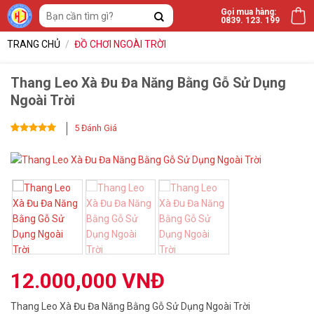
Bỏ
Tìm
Gọi mua hàng:
0839. 123. 199
qua
kiếm:
nội
TRANG CHỦ
/
ĐỒ CHƠI NGOÀI TRỜI
dung
Thang Leo Xà Đu Đa Năng Bằng Gỗ Sử Dụng
Ngoài Trời
5
Đánh Giá
5
5
trên 5
dựa trên
đánh giá
12.000,000
VNĐ
Thang Leo Xà Đu Đa Năng Bằng Gỗ Sử Dụng Ngoài Trời