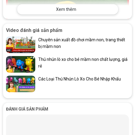
Xem thêm
Video đánh giá sản phẩm
Chuyên sản xuất đồ chơi mầm non, trang thiết
bị mầm non
Thú nhún lò xo cho bé mầm non chất lượng, giá
rẻ
Các Loại Thú Nhún Lò Xo Cho Bé Nhập Khẩu
ĐÁNH GIÁ SẢN PHẨM
Con Vật Nhún Lò Xo – Niềm Vui Bất Tận Cho Bé Yêu
Đặc Điểm Nổi Bật Con Vật Nhún Lò Xo