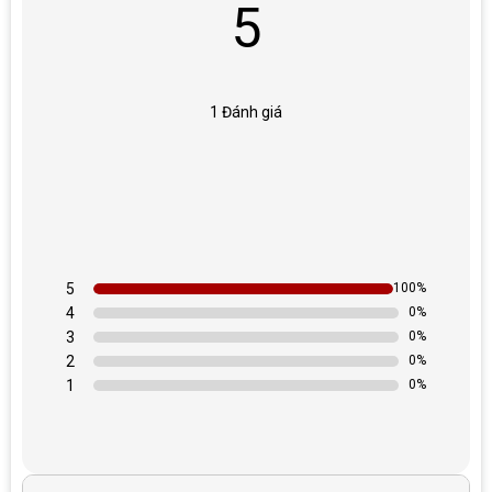
5
Thiết kế sinh động
: Hình con ong đáng yêu, thu hút sự chú ý của
bé.
Cấu trúc bền bỉ
: Lò xo thép đặc dày, tăng độ chống chịu lực, giúp
bé chơi an toàn.
1 Đánh giá
Chất liệu cao cấp
: Bề mặt nhẵn mịnh, chống thời tiết, phù hợp
cho ngoài trời.
An toàn cho trẻ
: Thiết kế chắc chắn, đảm bảo không gây nguy
hiểm khi sử dụng.
Phát Triển Thể Chất và Tư Duy:
Nhún trên con vật lò xo không
5
100%
chỉ mang lại niềm vui mà còn giúp bé phát triển cơ bắp, cải thiện
4
0%
sự cân bằng và khả năng vận động. Bé sẽ học cách điều chỉnh lực
3
0%
nhún, tốc độ và hướng đi, qua đó phát triển khả năng tư duy và
2
0%
phản xạ nhanh nhạy.
1
0%
Hình thực tế sản phẩm con vật nhún lò xo ngoài trời