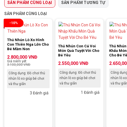
SẢN PHẨM CÙNG LOẠI
SẢN PHẨM TƯƠNG TỰ
SẢN PHẨM CÙNG LOẠI
-10%
Thú Nhún Lò Xo Hình
Con Thiên Nga Lớn Cho
Thú Nhún Con Cá Voi
Thú Nhún
Bé Mầm Non
Món Quà Tuyệt Vời Cho
Khẩu Món
Bé Yêu
Cho Bé Y
2.800,000
VNĐ
Giá niêm yết:
2.550,000
VNĐ
2.650,0
3.100,000
VNĐ
Công dụng: Đồ chơi thú
Công dụng
Công dụng: Đồ chơi thú
nhún lò xo giúp bé chơi
nhún lò xo
nhún lò xo giúp bé chơi
và thư giãn
và thư giã
và thư giãn
1 Đánh giá
3 Đánh giá