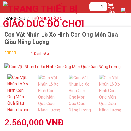
Bỏ
Tìm
Gọi
mua
qua
kiếm:
hàng:
0839.
nội
TRANG CHỦ
/
THÚ NHÚN LÒ XO
123.
dung
199
Con Vật Nhún Lò Xo Hình Con Ong Món Quà
Giàu Năng Lượng
1
Đánh Giá
5
1
trên 5 dựa
trên
đánh
giá
2.560,000
VNĐ