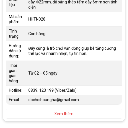
dày Φ22mm, đế bằng thép tấm dày 6mm sơn tĩnh
liệu:
điện.
Mã sản
HHTN028
phẩm:
Tình
Còn hàng
trạng:
Hướng
Đây cũng là trò chơi vận động giúp bé tăng cường
dẫn sử
thể lực và nhanh nhẹn, tự tin hơn.
dụng:
Thời
gian
Từ 02 – 05 ngày
giao
hàng:
Hotline:
0839. 123 199 (Viber/Zalo)
Email:
dochoihoangha@gmail.com
Xem thêm