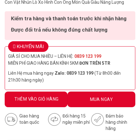
Con Vật Nhún Lò Xo Hình Con Ong Món Quà Giàu Năng Lượng
Kiểm tra hàng và thanh toán trước khi nhận hàng
Được đổi trả nếu không đúng chất lượng
KHUYẾN MÃI
GIÁ SỈ CHO MUA NHIỀU – LIÊN HỆ:
0839 123 199
MIỄN PHÍ GIAO HÀNG BÁN KÍNH 5KM
ĐƠN TRÊN 5TR
Liên Hệ mua hàng ngay
Zalo: 0839 123 199
(Từ 8h00 đến
21h30 hàng ngày)
THÊM VÀO GIỎ HÀNG
MUA NGAY
Giao hàng
Đổi hàng 15
Đảm bảo
toàn quốc
ngày miễn phí
hàng chính
hãng