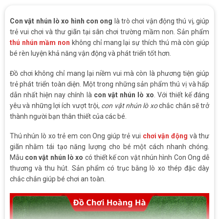
Con vật nhún lò xo hình con ong
là trò chơi vận động thú vị, giúp
trẻ vui chơi và thư giãn tại sân chơi trường mầm non. Sản phẩm
thú nhún mầm non
không chỉ mang lại sự thích thú mà còn giúp
bé rèn luyện khả năng vận động và phát triển tốt hơn.
Đồ chơi không chỉ mang lại niềm vui mà còn là phương tiện giúp
trẻ phát triển toàn diện. Một trong những sản phẩm thú vị và hấp
dẫn nhất hiện nay chính là
con vật nhún lò xo
. Với thiết kế đáng
yêu và những lợi ích vượt trội,
con vật nhún lò xo
chắc chắn sẽ trở
thành người bạn thân thiết của các bé.
Thú nhún lò xo trẻ em con Ong giúp trẻ vui
chơi vận động
và thư
giãn nhằm tái tạo năng lượng cho bé một cách nhanh chóng.
Mẫu
con vật nhún lò xo
có thiết kế con vật nhún hình Con Ong dễ
thương và thu hút. Sản phẩm có trục bằng lò xo thép đặc dày
chắc chắn giúp bé chơi an toàn.