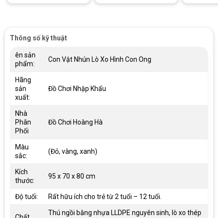
Thông số kỹ thuật
ên sản
Con Vật Nhún Lò Xo Hình Con Ong
phẩm:
Hãng
sản
Đồ Chơi Nhập Khẩu
xuất:
Nhà
Phân
Đồ Chơi Hoàng Hà
Phối
Màu
(Đỏ, vàng, xanh)
sắc:
Kích
95 x 70 x 80 cm
thước:
Độ tuổi:
Rất hữu ích cho trẻ từ 2 tuổi – 12 tuổi.
Thú ngồi bằng nhựa LLDPE nguyên sinh, lò xo thép
Chất