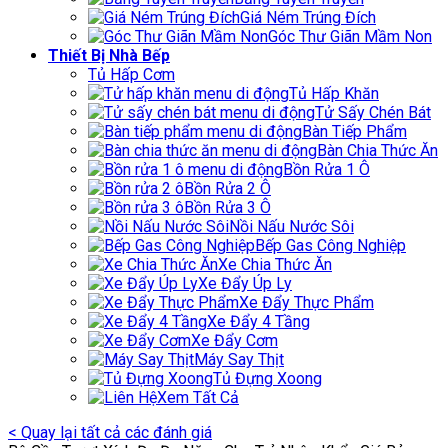
Giá Ném Trúng Đích
Góc Thư Giãn Mầm Non
Thiết Bị Nhà Bếp
Tủ Hấp Cơm
Tủ Hấp Khăn
Tử Sấy Chén Bát
Bàn Tiếp Phẩm
Bàn Chia Thức Ăn
Bồn Rửa 1 Ô
Bồn Rửa 2 Ô
Bồn Rửa 3 Ô
Nồi Nấu Nước Sôi
Bếp Gas Công Nghiệp
Xe Chia Thức Ăn
Xe Đẩy Úp Ly
Xe Đẩy Thực Phẩm
Xe Đẩy 4 Tầng
Xe Đẩy Cơm
Máy Say Thịt
Tủ Đựng Xoong
Xem Tất Cả
< Quay lại tất cả các đánh giá