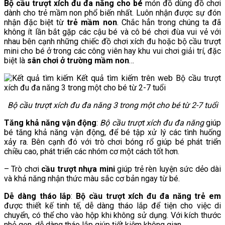
Bộ cầu trượt xích đu đa năng cho bé
món đồ dùng đồ chơi
dành cho trẻ mầm non phổ biến nhất. Luôn nhận được sự đón
nhận đặc biệt từ
trẻ mầm non
. Chắc hẳn trong chúng ta đã
không ít lần bắt gặp các cậu bé và cô bé chơi đùa vui vẻ với
nhau bên cạnh những chiếc đồ chơi xích đu hoặc bộ cầu trượt
mini cho bé ở trong các công viên hay khu vui chơi giải trí, đặc
biệt là
sân chơi ở trường mầm non
…
Bộ cầu trượt xích đu đa năng 3 trong một cho bé từ 2-7 tuổi
Tăng khả năng vận động
:
Bộ cầu trượt xích đu đa năng
giúp
bé tăng khả năng vận động, để bé tập xử lý các tình huống
xảy ra. Bên cạnh đó với trò chơi bóng rổ giúp bé phát triển
chiều cao, phát triển các nhóm cơ một cách tốt hơn.
– Trò chơi
cầu trượt nhựa mini
giúp trẻ rèn luyện sức dẻo dài
và khả năng nhận thức màu sắc cơ bản ngay từ bé.
Dễ dàng tháo lắp
:
Bộ cầu trượt xích đu đa năng trẻ em
được thiết kế tinh tế, dễ dàng tháo lắp để tiện cho việc di
chuyển, có thể cho vào hộp khi không sử dụng. Với kích thước
nhỏ gọn, dễ dàng tháo lắp giúp tiết kiệm không gian.