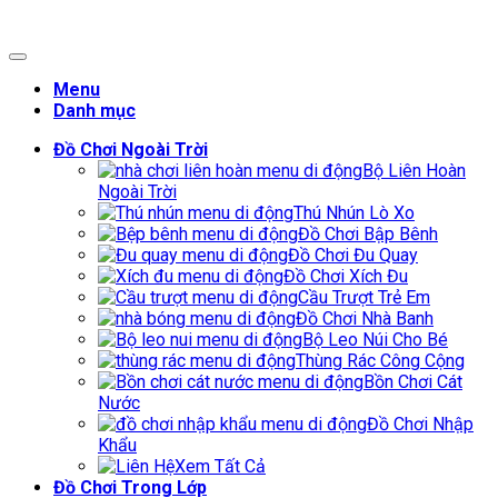
Menu
Danh mục
Đồ Chơi Ngoài Trời
Bộ Liên Hoàn
Ngoài Trời
Thú Nhún Lò Xo
Đồ Chơi Bập Bênh
Đồ Chơi Đu Quay
Đồ Chơi Xích Đu
Cầu Trượt Trẻ Em
Đồ Chơi Nhà Banh
Bộ Leo Núi Cho Bé
Thùng Rác Công Cộng
Bồn Chơi Cát
Nước
Đồ Chơi Nhập
Khẩu
Xem Tất Cả
Đồ Chơi Trong Lớp