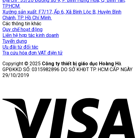
Địa chỉ : 33/20 Đường số 9, P. Bình Hưng Hòa, Q. Bình Tân,
TP.HCM.
Xưởng sản xuất: F7/17, Ấp 6, Xã Bình Lộc B, Huyện Bình
Chánh, TP. Hồ Chí Minh.
Các thông tin khác
Quy chế hoạt động
Liên hệ hợp tác kinh doanh
Tuyển dụng
Ưu đãi từ đối tác
Tra cứu hóa đơn VAT điện tử
Copyright © 2025
Công ty thiết bị giáo dục Hoàng H
à.
GPĐKKD SỐ: 0315982896 DO SỞ KHĐT TP. HCM CẤP NGÀY
29/10/2019
V