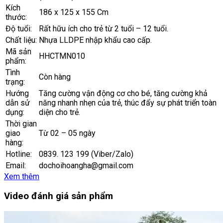
Kích
186 x 125 x 155 Cm
thước:
Độ tuổi:
Rất hữu ích cho trẻ từ 2 tuổi – 12 tuổi.
Chất liệu:
Nhựa LLDPE nhập khẩu cao cấp.
Mã sản
HHCTMN010
phẩm:
Tình
Còn hàng
trạng:
Hướng
Tăng cường vận động cơ cho bé, tăng cường khả
dẫn sử
năng nhanh nhẹn của trẻ, thúc đẩy sự phát triển toàn
dụng:
diện cho trẻ.
Thời gian
giao
Từ 02 – 05 ngày
hàng:
Hotline:
0839. 123 199 (Viber/Zalo)
Email:
dochoihoangha@gmail.com
Xem thêm
Video đánh giá sản phẩm