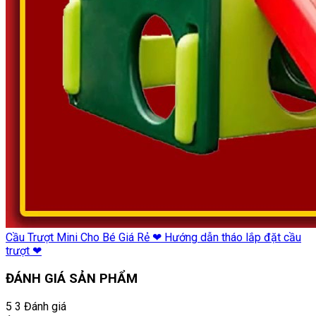
Cầu Trượt Mini Cho Bé Giá Rẻ ❤ Hướng dẫn tháo lắp đặt cầu
trượt ❤
ĐÁNH GIÁ SẢN PHẨM
5
3 Đánh giá