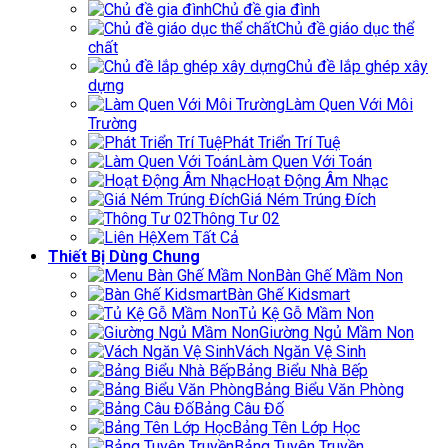
Chủ đề gia đình
Chủ đề giáo dục thể
chất
Chủ đề lắp ghép xây
dựng
Làm Quen Với Môi
Trường
Phát Triển Trí Tuệ
Làm Quen Với Toán
Hoạt Động Âm Nhạc
Giá Ném Trúng Đích
Thông Tư 02
Xem Tất Cả
Thiết Bị Dùng Chung
Bàn Ghế Mầm Non
Bàn Ghế Kidsmart
Tủ Kệ Gỗ Mầm Non
Giường Ngủ Mầm Non
Vách Ngăn Vệ Sinh
Bảng Biểu Nhà Bếp
Bảng Biểu Văn Phòng
Bảng Câu Đố
Bảng Tên Lớp Học
Bảng Tuyên Truyền