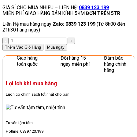
GIÁ SỈ CHO MUA NHIỀU – LIÊN HỆ:
0839 123 199
MIỄN PHÍ GIAO HÀNG BÁN KÍNH 5KM
ĐƠN TRÊN 5TR
Liên Hệ mua hàng ngay
Zalo: 0839 123 199
(Từ 8h00 đến
21h30 hàng ngày)
Bộ
Cầu
Thêm Vào Giỏ Hàng
Mua ngay
Trượt
Xích
Giao hàng
Đổi hàng 15
Đảm bảo
Đu
toàn quốc
ngày miễn phí
hàng chính
Đa
hãng
Năng
Cho
Lợi ích khi mua hàng
Trẻ
Nhập
Luôn có chính sách tốt nhất cho bạn
Khẩu
Giá
Rẻ
số
lượng
Tư vấn tậm tâm
Hotline: 0839.123.199