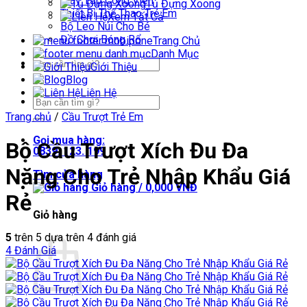
Máy Tập Công Viên
Tủ Đựng Xoong
Thiết Bị Thể Thao Trẻ Em
Xem Tất Cả
Bộ Leo Núi Cho Bé
Đồ Chơi Bóng Rổ
Trang Chủ
Danh Mục
Tìm
Giới Thiệu
kiếm:
Blog
Liên Hệ
Tìm
kiếm:
Trang chủ
/
Cầu Trượt Trẻ Em
Gọi mua hàng:
Bộ Cầu Trượt Xích Đu Đa
0839. 123. 199
Năng Cho Trẻ Nhập Khẩu Giá
Tìm cửa hàng
Giỏ hàng /
0,000
VNĐ
Rẻ
Giỏ hàng
5
trên 5 dựa trên
4
đánh giá
4
Đánh Giá