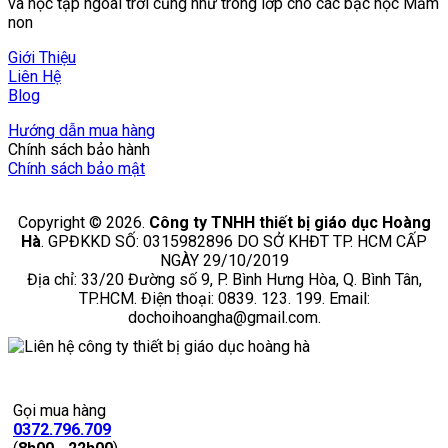
và học tập ngoài trời cũng như trong lớp cho các bậc học Mầm
non
Giới Thiệu
Liên Hệ
Blog
Hướng dẫn mua hàng
Chính sách bảo hành
Chính sách bảo mật
Copyright © 2026.
Công ty TNHH thiết bị giáo dục Hoàng
Hà
. GPĐKKD SỐ: 0315982896 DO SỞ KHĐT TP. HCM CẤP
NGÀY 29/10/2019
Địa chỉ: 33/20 Đường số 9, P. Bình Hưng Hòa, Q. Bình Tân,
TP.HCM. Điện thoại: 0839. 123. 199. Email:
dochoihoangha@gmail.com.
Gọi mua hàng
0372.796.709