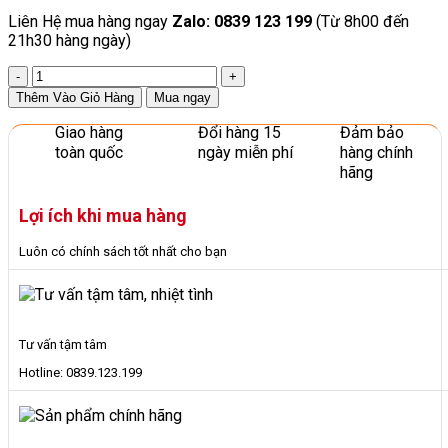
Liên Hệ mua hàng ngay
Zalo: 0839 123 199
(Từ 8h00 đến
21h30 hàng ngày)
Bộ
Tạ
Thêm Vào Giỏ Hàng
Mua ngay
Tay
Cho
Giao hàng
Đổi hàng 15
Đảm bảo
Trẻ
toàn quốc
ngày miễn phí
hàng chính
Em
hãng
Mầm
Non
Lợi ích khi mua hàng
Hàng
Nhập
Luôn có chính sách tốt nhất cho bạn
Khẩu
số
lượng
Tư vấn tậm tâm
Hotline: 0839.123.199