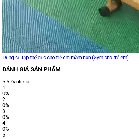
Dụng cụ tập thể dục cho trẻ em mầm non (Gym cho trẻ em)
ĐÁNH GIÁ SẢN PHẨM
5
6 Đánh giá
1
0%
2
0%
3
0%
4
0%
5