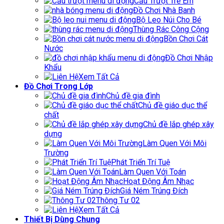
Cầu Trượt Trẻ Em
Đồ Chơi Nhà Banh
Bộ Leo Núi Cho Bé
Thùng Rác Công Cộng
Bồn Chơi Cát
Nước
Đồ Chơi Nhập
Khẩu
Xem Tất Cả
Đồ Chơi Trong Lớp
Chủ đề gia đình
Chủ đề giáo dục thể
chất
Chủ đề lắp ghép xây
dựng
Làm Quen Với Môi
Trường
Phát Triển Trí Tuệ
Làm Quen Với Toán
Hoạt Động Âm Nhạc
Giá Ném Trúng Đích
Thông Tư 02
Xem Tất Cả
Thiết Bị Dùng Chung