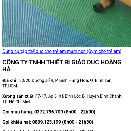
Dụng cụ tập thể dục cho trẻ em mầm non (Gym cho trẻ em)
CÔNG TY TNHH THIẾT BỊ GIÁO DỤC HOÀNG
HÀ
Địa chỉ
: 33/20 Đường số 9, P. Bình Hưng Hòa, Q. Bình Tân,
TP.HCM.
Xưởng sản xuấ
t: F7/17, Ấp 6, Xã Bình Lộc B, Huyện Bình Chánh,
TP. Hồ Chí Minh.
Gọi mua hàng: 0372.796.709 (8h00 - 22h00)
Gọi khiếu nại: 0839.123.199 (8h00 - 21h30)