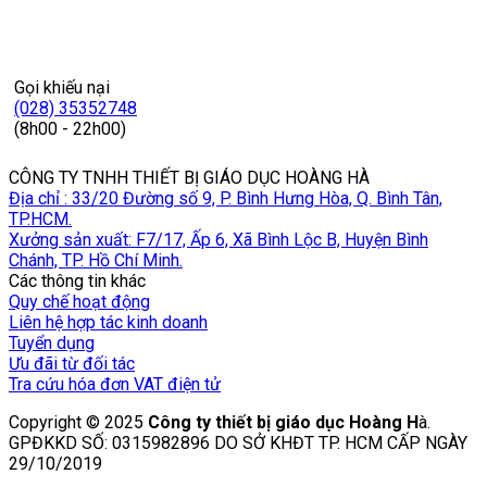
Gọi khiếu nại
(028) 35352748
(8h00 - 22h00)
CÔNG TY TNHH THIẾT BỊ GIÁO DỤC HOÀNG HÀ
Địa chỉ : 33/20 Đường số 9, P. Bình Hưng Hòa, Q. Bình Tân,
TP.HCM.
Xưởng sản xuất: F7/17, Ấp 6, Xã Bình Lộc B, Huyện Bình
Chánh, TP. Hồ Chí Minh.
Các thông tin khác
Quy chế hoạt động
Liên hệ hợp tác kinh doanh
Tuyển dụng
Ưu đãi từ đối tác
Tra cứu hóa đơn VAT điện tử
Copyright © 2025
Công ty thiết bị giáo dục Hoàng H
à.
GPĐKKD SỐ: 0315982896 DO SỞ KHĐT TP. HCM CẤP NGÀY
29/10/2019