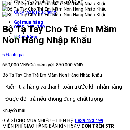
Chưa có sản phẩm trong giỏ hàng.
Quay trở lại cửa hàng
Gọi mua hàng:
Bộ Tạ Tay Cho Trẻ Em Mầm
0839. 123. 199
Non Hàng Nhập Khẩu
6 Đánh giá
650,000
VNĐ
Giá niêm yết:
850,000
VNĐ
Bộ Tạ Tay Cho Trẻ Em Mầm Non Hàng Nhập Khẩu
Kiểm tra hàng và thanh toán trước khi nhận hàng
Được đổi trả nếu không đúng chất lượng
Khuyến mãi
GIÁ SỈ CHO MUA NHIỀU – LIÊN HỆ:
0839 123 199
MIỄN PHÍ GIAO HÀNG BÁN KÍNH 5KM
ĐƠN TRÊN 5TR