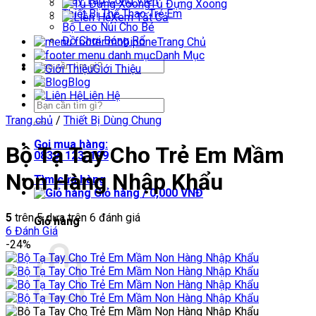
Máy Tập Công Viên
Tủ Đựng Xoong
Thiết Bị Thể Thao Trẻ Em
Xem Tất Cả
Bộ Leo Núi Cho Bé
Đồ Chơi Bóng Rổ
Trang Chủ
Danh Mục
Tìm
Giới Thiệu
kiếm:
Blog
Liên Hệ
Tìm
kiếm:
Trang chủ
/
Thiết Bị Dùng Chung
Gọi mua hàng:
Bộ Tạ Tay Cho Trẻ Em Mầm
0839. 123. 199
Non Hàng Nhập Khẩu
Tìm cửa hàng
Giỏ hàng /
0,000
VNĐ
5
trên 5 dựa trên
6
đánh giá
Giỏ hàng
6
Đánh Giá
-24%