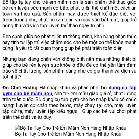
Bộ tập tạ tay cho trẻ em mầm non là sản phẩm thể thao giúp
bé rèn luyện sức mạnh cơ bắp, phát triển thể chất một cách an
toàn và hiệu quả. Sản phẩm này được thiết kế đặc biệt với
trọng lượng nhẹ, chất liệu an toàn và màu sắc bắt mắt, giúp trẻ
hứng thú với việc tập luyện thể thao ngay từ nhỏ.
Bên cạnh giúp bé phát triển trí thông minh, khả năng nhận thức
hay tính tự lập thì việc chăm sóc cho bé một cơ thể khỏe mạnh
cũng là yếu tố rất quan trọng giúp bé phát triển toàn diện.
Nhưng bạn đang phân vân không biết nên mua những thiết bị
giúp cho bé rèn luyện sức khỏe ở đâu để có thể yên tâm đảm
bảo về chất lượng sản phẩm cũng như có giá thành và dịch vụ
tốt nhất?
Đồ Chơi Hoàng Hà
nhập khẩu và phân phối bộ
dụng cụ tập
gym cho bé mầm non
, cho trẻ em mẫu giáo giá rẻ, chất lượng
trên toàn quốc. Bộ dụng cụ tập gym cho bé nhập khẩu có chức
năng: Luyện cơ chân theo bước, máy chạy tại chỗ, máy luyện
tập cử tạ, máy luyện tập kiểu ngựa… Giúp các bé vui chơi phát
triển thể chất và tư duy.
Bộ Tạ Tay Cho Trẻ Em Mầm Non Hàng Nhập Khẩu