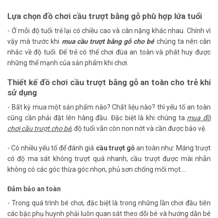
Lựa chọn đồ chơi cầu trượt bằng gỗ phù hợp lứa tuổi
- Ở mỗi độ tuổi trẻ lại có chiều cao và cân nặng khác nhau. Chính vì
vậy mà trước khi
mua cầu trượt bằng gỗ cho bé
chúng ta nên cân
nhắc về độ tuổi. Để trẻ có thể chơi đùa an toàn và phát huy được
những thế mạnh của sản phẩm khi chơi.
Thiết kế đồ chơi cầu trượt bằng gỗ an toàn cho trẻ khi
sử dụng
- Bất kỳ mua một sản phẩm nào? Chất liệu nào? thì yếu tố an toàn
cũng cần phải đặt lên hàng đầu. Đặc biệt là khi chúng ta
mua đồ
chơi cầu trượt cho bé
, độ tuổi vẫn còn non nớt và cần được bảo vệ.
- Có nhiều yếu tố để đánh giá
cầu trượt gỗ
an toàn như: Máng trượt
có độ ma sát không trượt quá nhanh, cầu trượt được mài nhẵn
không có các góc thừa góc nhọn, phủ sơn chống mối mọt….
Đảm bảo an toàn
- Trong quá trình bé chơi, đặc biệt là trong những lần chơi đầu tiên
các bậc phụ huynh phải luôn quan sát theo dõi bé và hướng dẫn bé