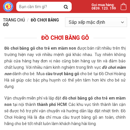
Bỏ
Tìm
Gọi mua hàng:
0839. 123. 199
qua
kiếm:
nội
TRANG CHỦ
/
ĐỒ CHƠI BẰNG
dung
GỖ
ĐỒ CHƠI BẰNG GỖ
Đồ chơi bằng gỗ cho trẻ em mầm non
được bán rất nhiều trên thị
trường hiện nay với nhiều mệnh giá khác nhau. Tuy nhiên không
phải cửa hàng hay đơn vị nào cũng bán hàng uy tín và đảm bảo
chất lượng. Với nhiều năm kinh nghiệm trong lĩnh vực
đồ chơi mầm
non
dành cho bé. Mua
cầu trượt bằng gỗ
cho bé tại Đồ Chơi Hoàng
Hà sẽ giúp các bậc phụ huynh có thể yên tâm hơn khi cho bé sử
dụng.
Vận chuyển miễn phí và lắp đặt
đồ chơi bằng gỗ cho trẻ em mầm
non
tại nội thành
thành phố HCM
. Các khu vực tỉnh thành lân cận
sẽ được hỗ trợ phí vận chuyển và hướng dẫn lắp đặt nhiệt tình. Đồ
Chơi Hoàng Hà là địa chỉ mua cầu trượt bằng gỗ an toàn, chính
hãng cho bé tốt nhất luôn làm khách hàng hài lòng.