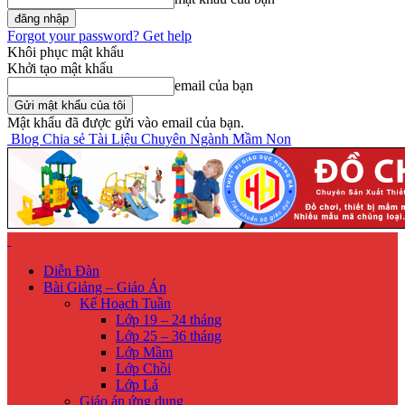
Forgot your password? Get help
Khôi phục mật khẩu
Khởi tạo mật khẩu
email của bạn
Mật khẩu đã được gửi vào email của bạn.
Blog Chia sẻ Tài Liệu Chuyên Ngành Mầm Non
Diễn Đàn
Bài Giảng – Giáo Án
Kế Hoạch Tuần
Lớp 19 – 24 tháng
Lớp 25 – 36 tháng
Lớp Mầm
Lớp Chồi
Lớp Lá
Giáo án ứng dụng