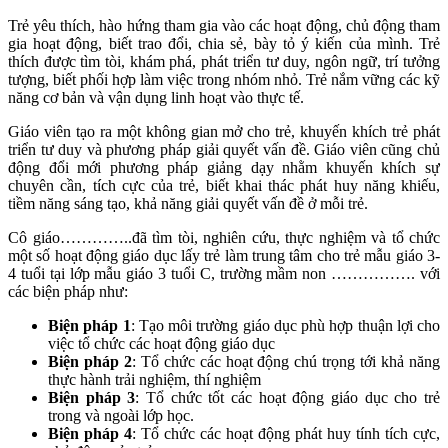
Trẻ yêu thích, hào hứng tham gia vào các hoạt động, chủ động tham
gia hoạt động, biết trao đổi, chia sẻ, bày tỏ ý kiến của mình. Trẻ
thích được tìm tòi, khám phá, phát triển tư duy, ngôn ngữ, trí tưởng
tượng, biết phối hợp làm việc trong nhóm nhỏ. Trẻ nắm vững các kỹ
năng cơ bản và vận dụng linh hoạt vào thực tế.
Giáo viên tạo ra một không gian mở cho trẻ, khuyến khích trẻ phát
triển tư duy và phương pháp giải quyết vấn đề. Giáo viên cũng chủ
động đổi mới phương pháp giảng dạy nhằm khuyến khích sự
chuyên cần, tích cực của trẻ, biết khai thác phát huy năng khiếu,
tiềm năng sáng tạo, khả năng giải quyết vấn đề ở mỗi trẻ.
Cô giáo…………..đã tìm tòi, nghiên cứu, thực nghiệm và tổ chức
một số hoạt động giáo dục lấy trẻ làm trung tâm cho trẻ mẫu giáo 3-
4 tuổi tại lớp mẫu giáo 3 tuổi C, trường mầm non ……………. với
các biện pháp như:
Biện pháp 1
: Tạo môi trường giáo dục phù hợp thuận lợi cho
việc tổ chức các hoạt động giáo dục
Biện pháp 2
: Tổ chức các hoạt động chú trọng tới khả năng
thực hành trải nghiệm, thí nghiệm
Biện pháp 3
: Tổ chức tốt các hoạt động giáo dục cho trẻ
trong và ngoài lớp học.
Biện pháp 4
: Tổ chức các hoạt động phát huy tính tích cực,