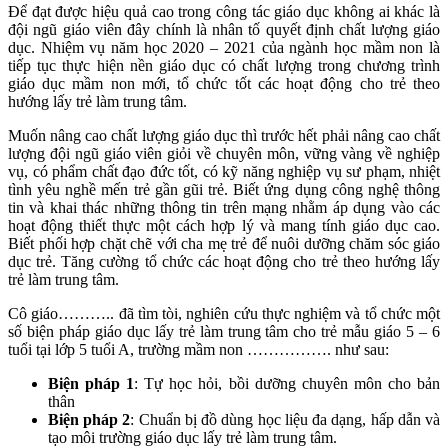
Để đạt được hiệu quả cao trong công tác giáo dục không ai khác là
đội ngũ giáo viên đây chính là nhân tố quyết định chất lượng giáo
dục. Nhiệm vụ năm học 2020 – 2021 của ngành học mầm non là
tiếp tục thực hiện nền giáo dục có chất lượng trong chương trình
giáo dục mầm non mới, tổ chức tốt các hoạt động cho trẻ theo
hướng lấy trẻ làm trung tâm.
Muốn nâng cao chất lượng giáo dục thì trước hết phải nâng cao chất
lượng đội ngũ giáo viên giỏi về chuyên môn, vững vàng về nghiệp
vụ, có phẩm chất đạo đức tốt, có kỹ năng nghiệp vụ sư phạm, nhiệt
tình yêu nghề mến trẻ gần gũi trẻ. Biết ứng dụng công nghệ thông
tin và khai thác những thông tin trên mạng nhằm áp dụng vào các
hoạt động thiết thực một cách hợp lý và mang tính giáo dục cao.
Biết phối hợp chặt chẽ với cha mẹ trẻ để nuôi dưỡng chăm sóc giáo
dục trẻ. Tăng cường tổ chức các hoạt động cho trẻ theo hướng lấy
trẻ làm trung tâm.
Cô giáo……….. đã tìm tòi, nghiên cứu thực nghiệm và tổ chức một
số biện pháp giáo dục lấy trẻ làm trung tâm cho trẻ mẫu giáo 5 – 6
tuổi tại lớp 5 tuổi A, trường mầm non ……………. như sau:
Biện pháp 1
: Tự học hỏi, bồi dưỡng chuyên môn cho bản
thân
Biện pháp 2
: Chuẩn bị đồ dùng học liệu đa dạng, hấp dẫn và
tạo môi trường giáo dục lấy trẻ làm trung tâm.