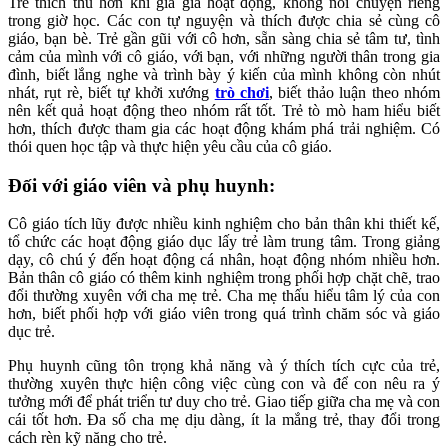
Trẻ thích thú hơn khi gia gia hoạt động, không nói chuyện riêng
trong giờ học. Các con tự nguyện và thích được chia sẻ cùng cô
giáo, bạn bè. Trẻ gần gũi với cô hơn, sẵn sàng chia sẻ tâm tư, tình
cảm của mình với cô giáo, với bạn, với những người thân trong gia
đình, biết lắng nghe và trình bày ý kiến của mình không còn nhút
nhát, rụt rè, biết tự khởi xướng
trò chơi
, biết thảo luận theo nhóm
nên kết quả hoạt động theo nhóm rất tốt. Trẻ tò mò ham hiểu biết
hơn, thích được tham gia các hoạt động khám phá trải nghiệm. Có
thói quen học tập và thực hiện yêu cầu của cô giáo.
Đối với giáo viên và phụ huynh:
Cô giáo tích lũy được nhiều kinh nghiệm cho bản thân khi thiết kế,
tổ chức các hoạt động giáo dục lấy trẻ làm trung tâm. Trong giảng
dạy, cô chú ý đến hoạt động cá nhân, hoạt động nhóm nhiều hơn.
Bản thân cô giáo có thêm kinh nghiệm trong phối hợp chặt chẽ, trao
đổi thường xuyên với cha mẹ trẻ. Cha mẹ thấu hiểu tâm lý của con
hơn, biết phối hợp với giáo viên trong quá trình chăm sóc và giáo
dục trẻ.
Phụ huynh cũng tôn trọng khả năng và ý thích tích cực của trẻ,
thường xuyên thực hiện công việc cùng con và để con nêu ra ý
tưởng mới để phát triển tư duy cho trẻ. Giao tiếp giữa cha mẹ và con
cái tốt hơn. Đa số cha mẹ dịu dàng, ít la mắng trẻ, thay đổi trong
cách rèn kỹ năng cho trẻ.