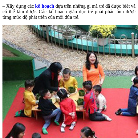
– Xây dựng các
kế hoạch
dựa trên những gì mà trẻ đã được biết và
có thể làm được. Các kế hoạch giáo dục trẻ phải phản ánh được
từng mức độ phát triển của mỗi đứa trẻ.