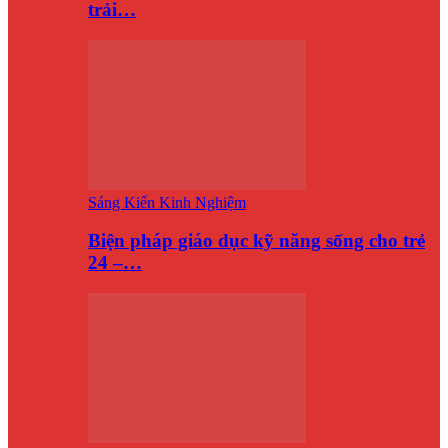
trải…
Sáng Kiến Kinh Nghiệm
Biện pháp giáo dục kỹ năng sống cho trẻ
24 –…