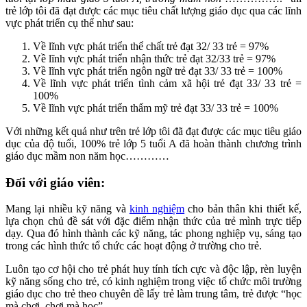
trẻ lớp tôi đã đạt được các mục tiêu chất lượng giáo dục qua các lĩnh
vực phát triển cụ thể như sau:
Về lĩnh vực phát triển thể chất trẻ đạt 32/ 33 trẻ = 97%
Về lĩnh vực phát triển nhận thức trẻ đạt 32/33 trẻ = 97%
Về lĩnh vực phát triển ngôn ngữ trẻ đạt 33/ 33 trẻ = 100%
Về lĩnh vực phát triển tình cảm xã hội trẻ đạt 33/ 33 trẻ =
100%
Về lĩnh vực phát triển thẩm mỹ trẻ đạt 33/ 33 trẻ = 100%
Với những kết quả như trên trẻ lớp tôi đã đạt được các mục tiêu giáo
dục của độ tuổi, 100% trẻ lớp 5 tuổi A đã hoàn thành chương trình
giáo dục mầm non năm học…………
Đối với giáo viên:
Mang lại nhiều kỹ năng và
kinh nghiệm
cho bản thân khi thiết kế,
lựa chọn chủ đề sát với đặc điểm nhận thức của trẻ mình trực tiếp
dạy. Qua đó hình thành các kỹ năng, tác phong nghiệp vụ, sáng tạo
trong các hình thức tổ chức các hoạt động ở trường cho trẻ.
Luôn tạo cơ hội cho trẻ phát huy tính tích cực và độc lập, rèn luyện
kỹ năng sống cho trẻ, có kinh nghiệm trong việc tổ chức môi trường
giáo dục cho trẻ theo chuyên đề lấy trẻ làm trung tâm, trẻ được “học
mà chơi, chơi mà học”.