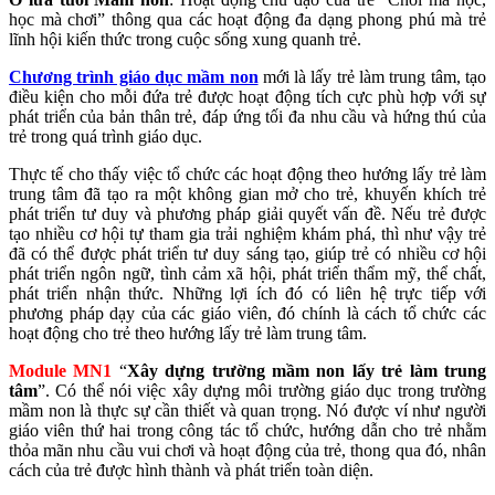
học mà chơi” thông qua các hoạt động đa dạng phong phú mà trẻ
lĩnh hội kiến thức trong cuộc sống xung quanh trẻ.
Chương trình giáo dục mầm non
mới là lấy trẻ làm trung tâm, tạo
điều kiện cho mỗi đứa trẻ được hoạt động tích cực phù hợp với sự
phát triển của bản thân trẻ, đáp ứng tối đa nhu cầu và hứng thú của
trẻ trong quá trình giáo dục.
Thực tế cho thấy việc tổ chức các hoạt động theo hướng lấy trẻ làm
trung tâm đã tạo ra một không gian mở cho trẻ, khuyến khích trẻ
phát triển tư duy và phương pháp giải quyết vấn đề. Nếu trẻ được
tạo nhiều cơ hội tự tham gia trải nghiệm khám phá, thì như vậy trẻ
đã có thể được phát triển tư duy sáng tạo, giúp trẻ có nhiều cơ hội
phát triển ngôn ngữ, tình cảm xã hội, phát triển thẩm mỹ, thể chất,
phát triển nhận thức. Những lợi ích đó có liên hệ trực tiếp với
phương pháp dạy của các giáo viên, đó chính là cách tổ chức các
hoạt động cho trẻ theo hướng lấy trẻ làm trung tâm.
Module MN1
“
Xây dựng trường mầm non lấy trẻ làm trung
tâm
”. Có thể nói việc xây dựng môi trường giáo dục trong trường
mầm non là thực sự cần thiết và quan trọng. Nó được ví như người
giáo viên thứ hai trong công tác tổ chức, hướng dẫn cho trẻ nhằm
thỏa mãn nhu cầu vui chơi và hoạt động của trẻ, thong qua đó, nhân
cách của trẻ được hình thành và phát triển toàn diện.