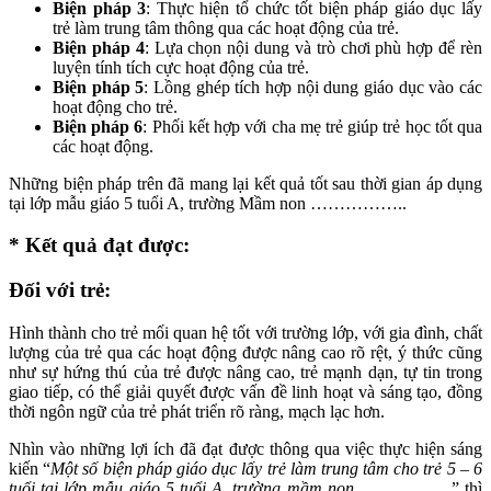
Biện pháp 3
: Thực hiện tổ chức tốt biện pháp giáo dục lấy
trẻ làm trung tâm thông qua các hoạt động của trẻ.
Biện pháp 4
: Lựa chọn nội dung và trò chơi phù hợp để rèn
luyện tính tích cực hoạt động của trẻ.
Biện pháp 5
: Lồng ghép tích hợp nội dung giáo dục vào các
hoạt động cho trẻ.
Biện pháp 6
: Phối kết hợp với cha mẹ trẻ giúp trẻ học tốt qua
các hoạt động.
Những biện pháp trên đã mang lại kết quả tốt sau thời gian áp dụng
tại lớp mẫu giáo 5 tuổi A, trường Mầm non ……………..
* Kết quả đạt được:
Đối với trẻ:
Hình thành cho trẻ mối quan hệ tốt với trường lớp, với gia đình, chất
lượng của trẻ qua các hoạt động được nâng cao rõ rệt, ý thức cũng
như sự hứng thú của trẻ được nâng cao, trẻ mạnh dạn, tự tin trong
giao tiếp, có thể giải quyết được vấn đề linh hoạt và sáng tạo, đồng
thời ngôn ngữ của trẻ phát triển rõ ràng, mạch lạc hơn.
Nhìn vào những lợi ích đã đạt được thông qua việc thực hiện sáng
kiến “
Một số biện pháp giáo dục lấy trẻ làm trung tâm cho trẻ 5 – 6
tuổi tại lớp mẫu giáo 5 tuổi A, trường mầm non
…………….” thì