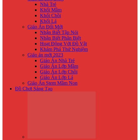
Nhà Trẻ
Khối Mầm
Khối Chồi
Khối Lá
Giáo Án Đổi Mới
Nhận Biế́t Tập Nói
Nhận Biết Phân Biệt
Hoạt Động Với Đồ Vật
Khám Phá Thử Nghiệm
Giáo án mới 2023
Giáo Án Nhà Trẻ
Giáo Án Lớp Mầm
Giáo Án Lớp Chồi
Giáo Án Lớp Lá
Giáo Án Stem Mầm Non
Đồ Chơi Sáng Tạo