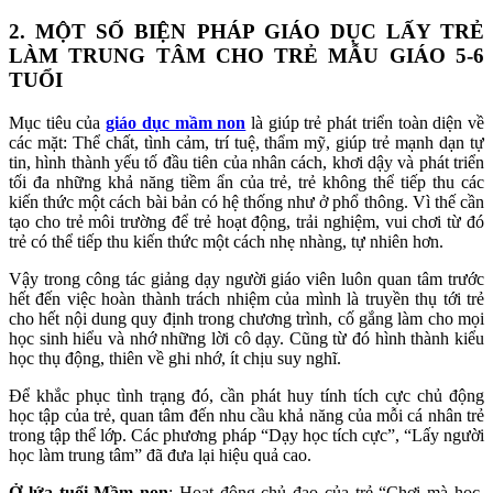
2. MỘT SỐ BIỆN PHÁP GIÁO DỤC LẤY TRẺ
LÀM TRUNG TÂM CHO TRẺ MẪU GIÁO 5-6
TUỔI
Mục tiêu của
giáo dục mầm non
là giúp trẻ phát triển toàn diện về
các mặt: Thể chất, tình cảm, trí tuệ, thẩm mỹ, giúp trẻ mạnh dạn tự
tin, hình thành yếu tố đầu tiên của nhân cách, khơi dậy và phát triển
tối đa những khả năng tiềm ẩn của trẻ, trẻ không thể tiếp thu các
kiến thức một cách bài bản có hệ thống như ở phổ thông. Vì thế cần
tạo cho trẻ môi trường để trẻ hoạt động, trải nghiệm, vui chơi từ đó
trẻ có thể tiếp thu kiến thức một cách nhẹ nhàng, tự nhiên hơn.
Vậy trong công tác giảng dạy người giáo viên luôn quan tâm trước
hết đến việc hoàn thành trách nhiệm của mình là truyền thụ tới trẻ
cho hết nội dung quy định trong chương trình, cố gắng làm cho mọi
học sinh hiểu và nhớ những lời cô dạy. Cũng từ đó hình thành kiểu
học thụ động, thiên về ghi nhớ, ít chịu suy nghĩ.
Để khắc phục tình trạng đó, cần phát huy tính tích cực chủ động
học tập của trẻ, quan tâm đến nhu cầu khả năng của mỗi cá nhân trẻ
trong tập thể lớp. Các phương pháp “Dạy học tích cực”, “Lấy người
học làm trung tâm” đã đưa lại hiệu quả cao.
Ở lứa tuổi Mầm non
: Hoạt động chủ đạo của trẻ “Chơi mà học,