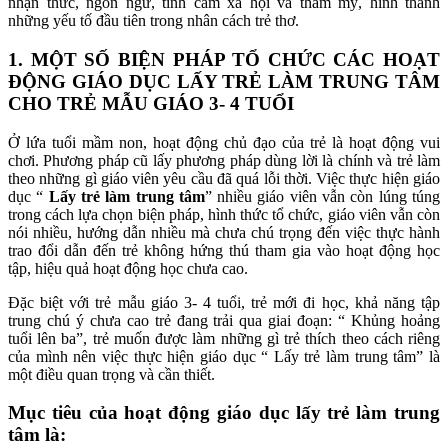
nhận thức, ngôn ngữ, tình cảm xã hội và thẩm mỹ, hình thành
những yếu tố đầu tiên trong nhân cách trẻ thơ.
1. MỘT SỐ BIỆN PHÁP TỔ CHỨC CÁC HOẠT
ĐỘNG GIÁO DỤC LẤY TRẺ LÀM TRUNG TÂM
CHO TRẺ MẪU GIÁO 3- 4 TUỔI
Ở lứa tuổi mầm non, hoạt động chủ đạo của trẻ là hoạt động vui
chơi. Phương pháp cũ lấy phương pháp dùng lời là chính và trẻ làm
theo những gì giáo viên yêu cầu đã quá lỗi thời. Việc thực hiện giáo
dục “
Lấy trẻ làm trung tâm
” nhiều giáo viên vẫn còn lúng túng
trong cách lựa chọn biện pháp, hình thức tổ chức, giáo viên vẫn còn
nói nhiều, hướng dẫn nhiều mà chưa chú trọng đến việc thực hành
trao đổi dẫn đến trẻ không hứng thú tham gia vào hoạt động học
tập, hiệu quả hoạt động học chưa cao.
Đặc biệt với trẻ mẫu giáo 3- 4 tuổi, trẻ mới đi học, khả năng tập
trung chú ý chưa cao trẻ đang trải qua giai đoạn: “ Khủng hoảng
tuổi lên ba”, trẻ muốn được làm những gì trẻ thích theo cách riêng
của mình nên việc thực hiện giáo dục “ Lấy trẻ làm trung tâm” là
một điều quan trọng và cần thiết.
Mục tiêu của hoạt động giáo dục lấy trẻ làm trung
tâm là: